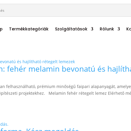
ap
Termékkategóriák
Szolgáltatások
Rólunk
K
: fehér melamin bevonatú és hajlíth
an felhasználható, prémium minőségű faipari alapanyagát, amelye
őépítészeti projektekhez. Melamin fehér rétegelt lemez Elérhető mé