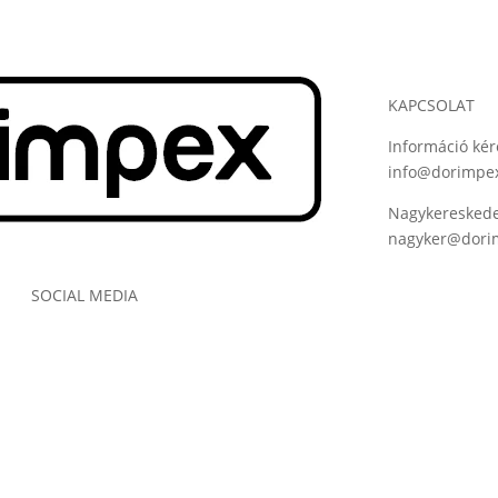
KAPCSOLAT
Információ kér
info@dorimpe
Nagykereskede
nagyker@dori
SOCIAL MEDIA