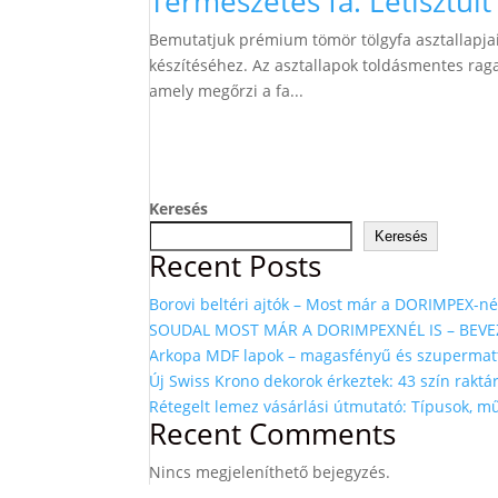
Természetes fa. Letisztul
Bemutatjuk prémium tömör tölgyfa asztallapjain
készítéséhez. Az asztallapok toldásmentes ragas
amely megőrzi a fa...
Keresés
Keresés
Recent Posts
Borovi beltéri ajtók – Most már a DORIMPEX-nél
SOUDAL MOST MÁR A DORIMPEXNÉL IS – BEVE
Arkopa MDF lapok – magasfényű és szupermat
Új Swiss Krono dekorok érkeztek: 43 szín raktá
Rétegelt lemez vásárlási útmutató: Típusok, 
Recent Comments
Nincs megjeleníthető bejegyzés.