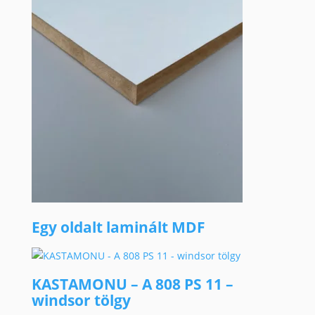
Egy oldalt laminált MDF
KASTAMONU – A 808 PS 11 –
windsor tölgy