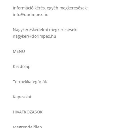
Információ kérés, egyéb megkeresések:
info@dorimpex.hu
Nagykereskedelmi megkeresések:
nagyker@dorimpex.hu
MENÜ
Kezdőlap
Termékkategóriák
Kapcsolat
HIVATKOZÁSOK
Megrendelőlap