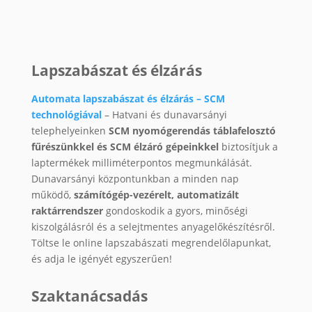
Lapszabászat és élzárás
Automata lapszabászat és élzárás – SCM
technológiával
– Hatvani és dunavarsányi
telephelyeinken
SCM nyomógerendás táblafelosztó
fűrészünkkel és SCM élzáró gépeinkkel
biztosítjuk a
laptermékek milliméterpontos megmunkálását.
Dunavarsányi központunkban a minden nap
működő,
számítógép-vezérelt, automatizált
raktárrendszer
gondoskodik a gyors, minőségi
kiszolgálásról és a selejtmentes anyagelőkészítésről.
Töltse le online lapszabászati megrendelőlapunkat,
és adja le igényét egyszerűen!
Szaktanácsadás