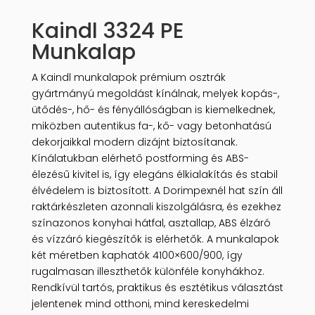
Kaindl 3324 PE
Munkalap
A Kaindl munkalapok prémium osztrák
gyártmányú megoldást kínálnak, melyek kopás-,
ütődés-, hő- és fényállóságban is kiemelkednek,
miközben autentikus fa-, kő- vagy betonhatású
dekorjaikkal modern dizájnt biztosítanak.
Kínálatukban elérhető postforming és ABS-
élezésű kivitel is, így elegáns élkialakítás és stabil
élvédelem is biztosított. A Dorimpexnél hat szín áll
raktárkészleten azonnali kiszolgálásra, és ezekhez
színazonos konyhai hátfal, asztallap, ABS élzáró
és vízzáró kiegészítők is elérhetők. A munkalapok
két méretben kaphatók 4100×600/900, így
rugalmasan illeszthetők különféle konyhákhoz.
Rendkívül tartós, praktikus és esztétikus választást
jelentenek mind otthoni, mind kereskedelmi