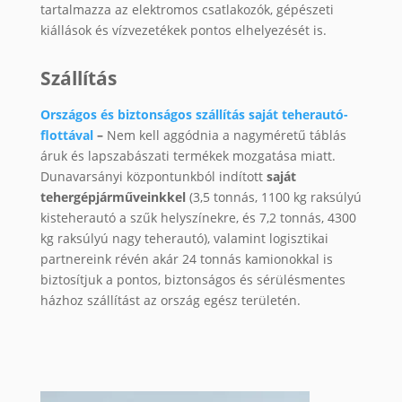
tartalmazza az elektromos csatlakozók, gépészeti
kiállások és vízvezetékek pontos elhelyezését is.
Szállítás
Országos és biztonságos szállítás saját teherautó-
flottával
–
Nem kell aggódnia a nagyméretű táblás
áruk és lapszabászati termékek mozgatása miatt.
Dunavarsányi központunkból indított
saját
tehergépjárműveinkkel
(3,5 tonnás, 1100 kg raksúlyú
kisteherautó a szűk helyszínekre, és 7,2 tonnás, 4300
kg raksúlyú nagy teherautó), valamint logisztikai
partnereink révén akár 24 tonnás kamionokkal is
biztosítjuk a pontos, biztonságos és sérülésmentes
házhoz szállítást az ország egész területén.