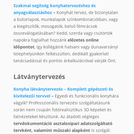
Szakmai segítség konyhatervezéshez és
anyagválasztáshoz
–
Konyhát tervez, de bizonytalan
a bútorlapok, munkalapok színkombinációiban, vagy
a kiegészítők, mosogatók, belső fémrácsok
összeválogatásában? Kedd, szerda vagy csütörtök
napokra foglalhat hozzánk
előzetes online
időpontot
, így kollégáink hatvani vagy dunavarsányi
telephelyünkön felkészülten, dedikált gyakorlati
tanácsadással és pontos árkalkulációval várják Önt.
Látványtervezés
Konyha látványtervezés – Komplett gépészeti és
kivitelezői tervvel
–
Egyedi és funkcionális konyhára
vágyik? Professzionális tervezési szolgáltatásunk
során nem csupán fotórealisztikus 3D képeket és
falnézeteket készítünk. Az átadott végleges
tervdokumentáció asztalosipari adatszolgáltató
tervként, valamint műszaki alapként
is szolgál: