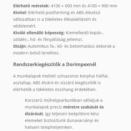
Elérhető méretek:
4100 × 600 mm és 4100 × 900 mm
Kivitel:
Elérhető postforming és ABS-élezésű
változatban is a tökéletes élkialakításért és
védelemért.
Kiváló ellenálló képesség:
Kiemelkedő kopás-,
ütődés-, hő- és fényállóság jellemzi.
Dizájn:
Autentikus fa-, kő- és betonhatású dekorok a
modern belső terekhez.
Rendszerkiegészítők a Dorimpexnél
A munkalapok mellett színazonos konyhai hátfal,
asztallap, ABS élzáró és vízzáró kiegészítők is
elérhetők a tökéletes összhang érdekében.
Korszerű műhelyparkunkban vállaljuk a
munkalapok precíz
méretre szabását és
élzárását
, így teljesen beépítésre kész
elemeket biztosítunk dunavarsányi és
hatvani telephelyeinken.