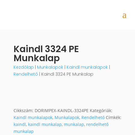
Kaindl 3324 PE
Munkalap
Kezdőlap
|
Munkalapok
|
Kaindl munkalapok
|
Rendelhető
| Kaindl 3324 PE Munkalap
Cikkszám:
DORIMPEX-KAINDL-3324PE
Kategóriák:
Kaindl munkalapok
,
Munkalapok
,
Rendelhető
Címkék:
kaindl
,
kaindl munkalap
,
munkalap
,
rendelhető
munkalap