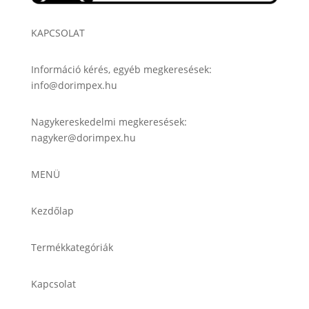
KAPCSOLAT
Információ kérés, egyéb megkeresések:
info@dorimpex.hu
Nagykereskedelmi megkeresések:
nagyker@dorimpex.hu
MENÜ
Kezdőlap
Termékkategóriák
Kapcsolat