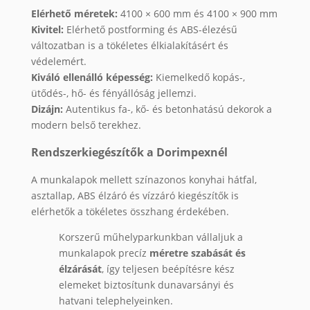
Elérhető méretek:
4100 × 600 mm és 4100 × 900 mm
Kivitel:
Elérhető postforming és ABS-élezésű
változatban is a tökéletes élkialakításért és
védelemért.
Kiváló ellenálló képesség:
Kiemelkedő kopás-,
ütődés-, hő- és fényállóság jellemzi.
Dizájn:
Autentikus fa-, kő- és betonhatású dekorok a
modern belső terekhez.
Rendszerkiegészítők a Dorimpexnél
A munkalapok mellett színazonos konyhai hátfal,
asztallap, ABS élzáró és vízzáró kiegészítők is
elérhetők a tökéletes összhang érdekében.
Korszerű műhelyparkunkban vállaljuk a
munkalapok precíz
méretre szabását és
élzárását
, így teljesen beépítésre kész
elemeket biztosítunk dunavarsányi és
hatvani telephelyeinken.