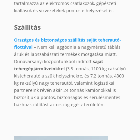
tartalmazza az elektromos csatlakozók, gépészeti
kiállások és vízvezetékek pontos elhelyezését is.
Szállítás
Országos és biztonságos szállítás saját teherautó-
flottával
–
Nem kell aggódnia a nagyméretű táblás
áruk és lapszabászati termékek mozgatása miatt.
Dunavarsányi központunkból indított
saját
tehergépjárműveinkkel
(3,5 tonnás, 1100 kg raksúlyú
kisteherautó a szűk helyszínekre, és 7,2 tonnás, 4300
kg raksúlyú nagy teherautó), valamint logisztikai
partnereink révén akár 24 tonnás kamionokkal is
biztosítjuk a pontos, biztonságos és sérülésmentes
házhoz szállítást az ország egész területén.