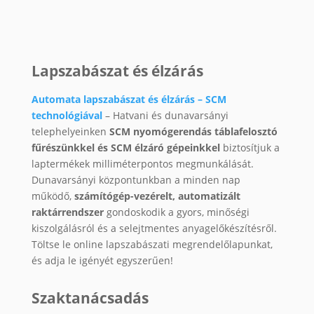
Lapszabászat és élzárás
Automata lapszabászat és élzárás – SCM
technológiával
– Hatvani és dunavarsányi
telephelyeinken
SCM nyomógerendás táblafelosztó
fűrészünkkel és SCM élzáró gépeinkkel
biztosítjuk a
laptermékek milliméterpontos megmunkálását.
Dunavarsányi központunkban a minden nap
működő,
számítógép-vezérelt, automatizált
raktárrendszer
gondoskodik a gyors, minőségi
kiszolgálásról és a selejtmentes anyagelőkészítésről.
Töltse le online lapszabászati megrendelőlapunkat,
és adja le igényét egyszerűen!
Szaktanácsadás