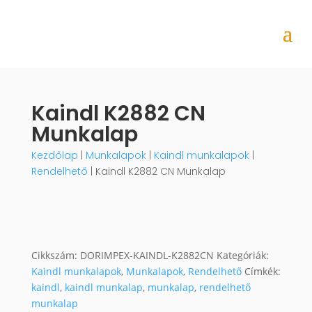
Kaindl K2882 CN
Munkalap
Kezdőlap
|
Munkalapok
|
Kaindl munkalapok
|
Rendelhető
| Kaindl K2882 CN Munkalap
Cikkszám:
DORIMPEX-KAINDL-K2882CN
Kategóriák:
Kaindl munkalapok
,
Munkalapok
,
Rendelhető
Címkék:
kaindl
,
kaindl munkalap
,
munkalap
,
rendelhető
munkalap