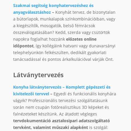
Szakmai segítség konyhatervezéshez és
anyagválasztáshoz
–
Konyhát tervez, de bizonytalan
a bútorlapok, munkalapok színkombinációiban, vagy
a kiegészítők, mosogatók, belső fémrácsok
összeválogatásában? Kedd, szerda vagy csütörtök
napokra foglalhat hozzánk
előzetes online
időpontot
, így kollégáink hatvani vagy dunavarsányi
telephelyünkön felkészülten, dedikált gyakorlati
tanácsadással és pontos árkalkulációval várják Önt.
Látványtervezés
Konyha látványtervezés – Komplett gépészeti és
kivitelezői tervvel
–
Egyedi és funkcionális konyhára
vágyik? Professzionális tervezési szolgáltatásunk
során nem csupán fotórealisztikus 3D képeket és
falnézeteket készítünk. Az átadott végleges
tervdokumentáció asztalosipari adatszolgáltató
tervként, valamint műszaki alapként
is szolgál: