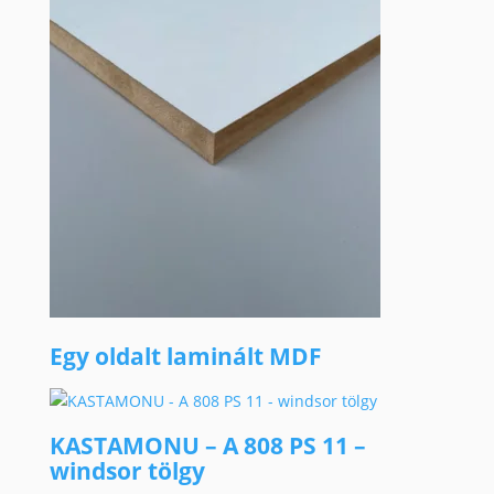
Egy oldalt laminált MDF
KASTAMONU – A 808 PS 11 –
windsor tölgy