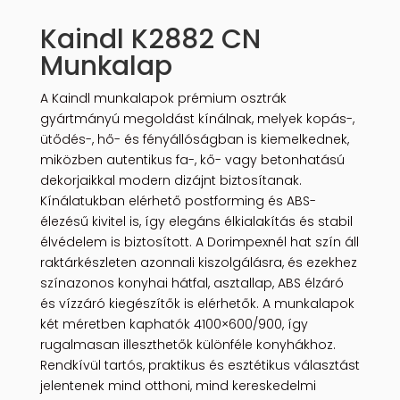
Kaindl K2882 CN
Munkalap
A Kaindl munkalapok prémium osztrák
gyártmányú megoldást kínálnak, melyek kopás-,
ütődés-, hő- és fényállóságban is kiemelkednek,
miközben autentikus fa-, kő- vagy betonhatású
dekorjaikkal modern dizájnt biztosítanak.
Kínálatukban elérhető postforming és ABS-
élezésű kivitel is, így elegáns élkialakítás és stabil
élvédelem is biztosított. A Dorimpexnél hat szín áll
raktárkészleten azonnali kiszolgálásra, és ezekhez
színazonos konyhai hátfal, asztallap, ABS élzáró
és vízzáró kiegészítők is elérhetők. A munkalapok
két méretben kaphatók 4100×600/900, így
rugalmasan illeszthetők különféle konyhákhoz.
Rendkívül tartós, praktikus és esztétikus választást
jelentenek mind otthoni, mind kereskedelmi