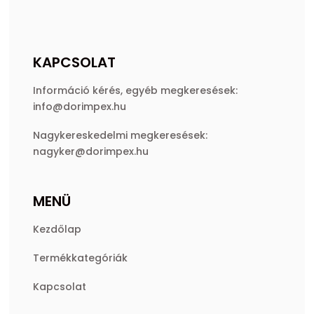
KAPCSOLAT
Információ kérés, egyéb megkeresések:
info@dorimpex.hu
Nagykereskedelmi megkeresések:
nagyker@dorimpex.hu
MENÜ
Kezdőlap
Termékkategóriák
Kapcsolat