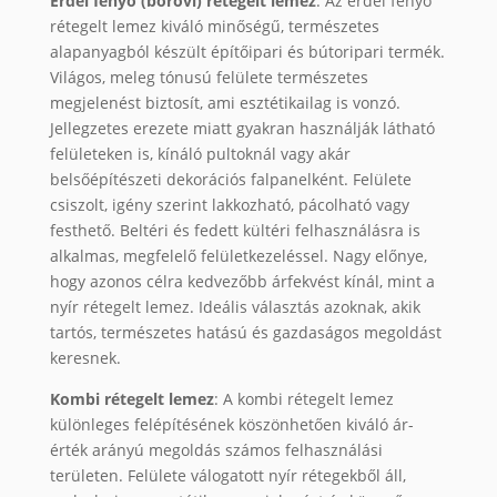
Erdei fenyő (borovi) rétegelt lemez
: Az erdei fenyő
rétegelt lemez kiváló minőségű, természetes
alapanyagból készült építőipari és bútoripari termék.
Világos, meleg tónusú felülete természetes
megjelenést biztosít, ami esztétikailag is vonzó.
Jellegzetes erezete miatt gyakran használják látható
felületeken is, kínáló pultoknál vagy akár
belsőépítészeti dekorációs falpanelként. Felülete
csiszolt, igény szerint lakkozható, pácolható vagy
festhető. Beltéri és fedett kültéri felhasználásra is
alkalmas, megfelelő felületkezeléssel. Nagy előnye,
hogy azonos célra kedvezőbb árfekvést kínál, mint a
nyír rétegelt lemez. Ideális választás azoknak, akik
tartós, természetes hatású és gazdaságos megoldást
keresnek.
Kombi rétegelt lemez
: A kombi rétegelt lemez
különleges felépítésének köszönhetően kiváló ár-
érték arányú megoldás számos felhasználási
területen. Felülete válogatott nyír rétegekből áll,