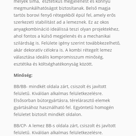
melyek sima, esztétikus megjelenést és könnyű
megmunkálhatóságot biztosítanak. Belső magja
tartós borovi fenyő rétegekből épül fel, amely erős
szerkezeti stabilitást ad a lemeznek. Ez az okos
anyagkombináció ideálissá teszi olyan projektekhez,
ahol fontos a külső megjelenés és a mechanikai
szilárdság is. Felülete igény szerint továbbkezelhető,
akár dekoratív célokra is. A kombi rétegelt lemez
választása ideális kompromisszum minőség,
esztétika és költséghatékonyság között.
Minőség:
BB/BB- mindkét oldala zárt, csiszolt és javított
felületű. Kiválóan alkalmas felületkezelésre.
Elsősorban bútorgyártásra, térelárasztó elemek
gyártásához használható fel. Egyöntetű homogén
felületet biztosít mindkét oldalon.
BB/CP- A lemez BB-s oldala zárt, csiszolt és javított
felületű. Kiválóan alkalmas felületkezelésre.