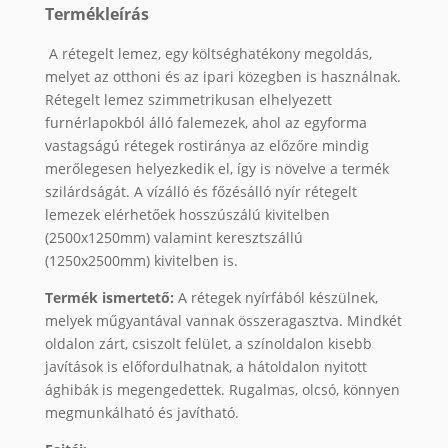
Termékleírás
A rétegelt lemez, egy költséghatékony megoldás,
melyet az otthoni és az ipari közegben is használnak.
Rétegelt lemez szimmetrikusan elhelyezett
furnérlapokból álló falemezek, ahol az egyforma
vastagságú rétegek rostiránya az előzőre mindig
merőlegesen helyezkedik el, így is növelve a termék
szilárdságát. A vízálló és főzésálló nyír rétegelt
lemezek elérhetőek hosszúszálú kivitelben
(2500x1250mm) valamint keresztszállú
(1250x2500mm) kivitelben is.
Termék ismertető:
A rétegek nyírfából készülnek,
melyek műgyantával vannak összeragasztva. Mindkét
oldalon zárt, csiszolt felület, a színoldalon kisebb
javítások is előfordulhatnak, a hátoldalon nyitott
ághibák is megengedettek. Rugalmas, olcsó, könnyen
megmunkálható és javítható.