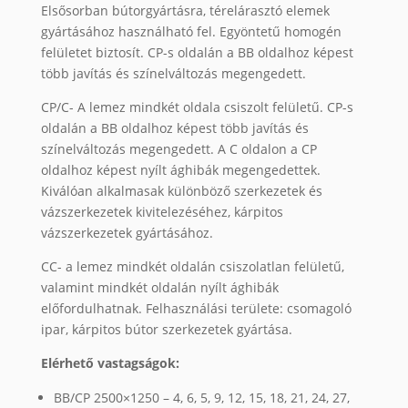
Elsősorban bútorgyártásra, térelárasztó elemek
gyártásához használható fel. Egyöntetű homogén
felületet biztosít. CP-s oldalán a BB oldalhoz képest
több javítás és színelváltozás megengedett.
CP/C- A lemez mindkét oldala csiszolt felületű. CP-s
oldalán a BB oldalhoz képest több javítás és
színelváltozás megengedett. A C oldalon a CP
oldalhoz képest nyílt ághibák megengedettek.
Kiválóan alkalmasak különböző szerkezetek és
vázszerkezetek kivitelezéséhez, kárpitos
vázszerkezetek gyártásához.
CC- a lemez mindkét oldalán csiszolatlan felületű,
valamint mindkét oldalán nyílt ághibák
előfordulhatnak. Felhasználási területe: csomagoló
ipar, kárpitos bútor szerkezetek gyártása.
Elérhető vastagságok:
BB/CP 2500×1250 – 4, 6, 5, 9, 12, 15, 18, 21, 24, 27,