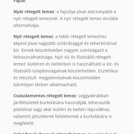
Fajtái:
Nyár rétegelt lemez
: a fajsúlya jóval alacsonyabb a
nyír rétegelt lemeznél. A nyír rétegelt lemez olcsóbb
alternatívája.
Nyír rétegelt lemez
: a többi rétegelt lemezhez
képest jóval nagyobb szilárdsággal és teherbírással
bír. Ennek köszönhetően nagyon szerteágazó a
felhasználhatósága. Nyír víz és főzésálló rétegelt
lemez: kültéren és beltérben is használható a víz- és
főzésálló tulajdonságainak köszönhetően. Esztétikus
és letisztult megjelenésének köszönhetően
bármilyen térben alkalmazható.
Csúszásmentes rétegelt lemez
: Leggyakrabban
járófelületek burkolására használják, teherautók
platóihoz vagy akár kültéri és beltéri lépcsőkhöz,
valamint játszóterek felületeinek a burkolására is
megfelelő.