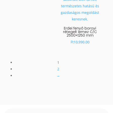
Erdei fenyő borovi
rétegelt lemez C/C
2500×1250 mm
Ft
10,990.00
1
2
→