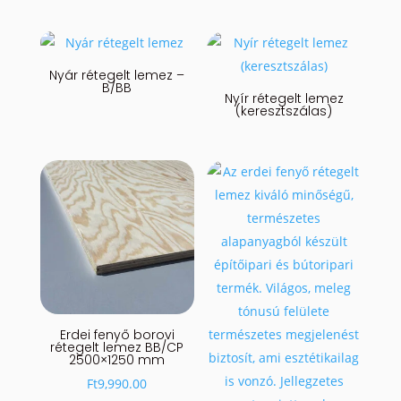
Nyár rétegelt lemez –
B/BB
Nyír rétegelt lemez
(keresztszálas)
Erdei fenyő borovi
rétegelt lemez BB/CP
2500×1250 mm
Ft
9,990.00