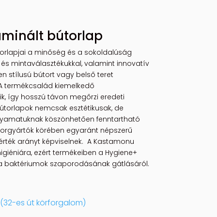
minált bútorlap
orlapjai a minőség és a sokoldalúság
 és mintaválasztékukkal, valamint innovatív
en stílusú bútort vagy belső teret
 A termékcsalád kiemelkedő
k, így hosszú távon megőrzi eredeti
torlapok nemcsak esztétikusak, de
olyamatuknak köszönhetően fenntartható
útorgyártók körében egyaránt népszerű
r-érték arányt képviselnek. A Kastamonu
higiéniára, ezért termékeiben a Hygiene+
a baktériumok szaporodásának gátlásáról.
(32-es út körforgalom)