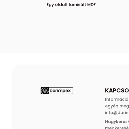
Egy oldalt laminált MDF
KAPCSO
Információ
egyéb meg
info@dori
Nagykeres
megkeresé