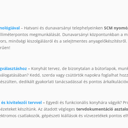
nológiával
– Hatvani és dunavarsányi telephelyeinken
SCM nyomóge
 milliméterpontos megmunkálását. Dunavarsányi központunkban a
rs, minőségi kiszolgálásról és a selejtmentes anyagelőkészítésről. 
erűen!
gválasztáshoz
–
Konyhát tervez, de bizonytalan a bútorlapok, mun
eválogatásában? Kedd, szerda vagy csütörtök napokra foglalhat ho
szülten, dedikált gyakorlati tanácsadással és pontos árkalkulációv
és kivitelezői tervvel
–
Egyedi és funkcionális konyhára vágyik? Pr
nézeteket készítünk. Az átadott végleges
tervdokumentáció asztalos
lektromos csatlakozók, gépészeti kiállások és vízvezetékek pontos el