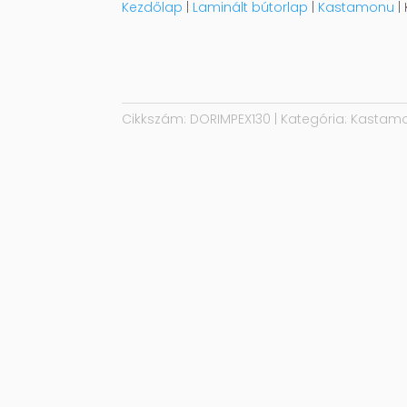
Kezdőlap
|
Laminált bútorlap
|
Kastamonu
|
Cikkszám:
DORIMPEX130
Kategória:
Kastam