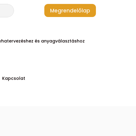
Megrendelőlap
yhatervezéshez és anyagválasztáshoz
Kapcsolat