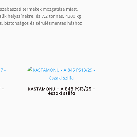
pszabászati termékek mozgatása miatt.
zűk helyszínekre, és 7,2 tonnás, 4300 kg
tos, biztonságos és sérülésmentes házhoz
 –
KASTAMONU – A 845 PS13/29 –
északi szílfa