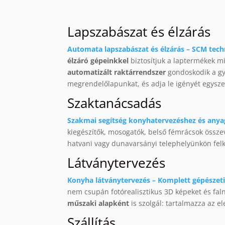
Lapszabászat és élzárás
Automata lapszabászat és élzárás – SCM tech
élzáró gépeinkkel
biztosítjuk a laptermékek
automatizált raktárrendszer
gondoskodik a gyo
megrendelőlapunkat, és adja le igényét egysz
Szaktanácsadás
Szakmai segítség konyhatervezéshez és anya
kiegészítők, mosogatók, belső fémrácsok össz
hatvani vagy dunavarsányi telephelyünkön felké
Látványtervezés
Konyha látványtervezés – Komplett gépészeti 
nem csupán fotórealisztikus 3D képeket és fal
műszaki alapként
is szolgál: tartalmazza az e
Szállítás