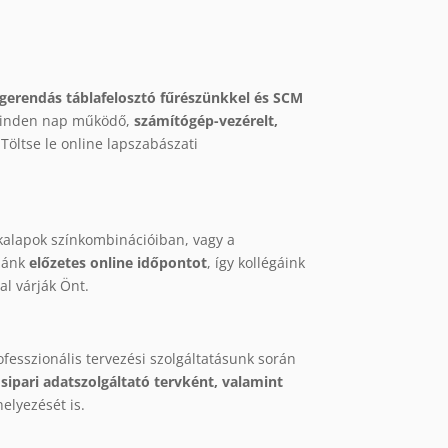
rendás táblafelosztó fűrészünkkel és SCM
 minden nap működő,
számítógép-vezérelt,
Töltse le online lapszabászati
kalapok színkombinációiban, vagy a
zzánk
előzetes online időpontot
, így kollégáink
al várják Önt.
ofesszionális tervezési szolgáltatásunk során
ipari adatszolgáltató tervként, valamint
helyezését is.