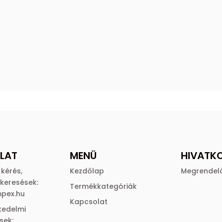
LAT
MENÜ
HIVATK
 kérés,
Kezdőlap
Megrendel
keresések:
Termékkategóriák
mpex.hu
Kapcsolat
kedelmi
sek: