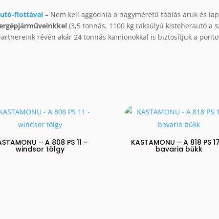
utó-flottával
–
Nem kell aggódnia a nagyméretű táblás áruk és la
hergépjárműveinkkel
(3,5 tonnás, 1100 kg raksúlyú kisteherautó a s
 partnereink révén akár 24 tonnás kamionokkal is biztosítjuk a pon
ASTAMONU – A 808 PS 11 –
KASTAMONU – A 818 PS 17
windsor tölgy
bavaria bükk