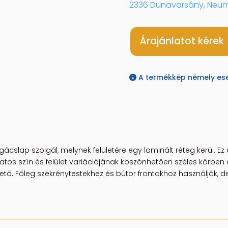
2336 Dunavarsány, Neum
Árajánlatot kérek
A termékkép némely eset
gácslap szolgál, melynek felületére egy laminált réteg kerül. E
atos szín és felület variációjának köszönhetően széles körbe
. Főleg szekrénytestekhez és bútor frontokhoz használják, de