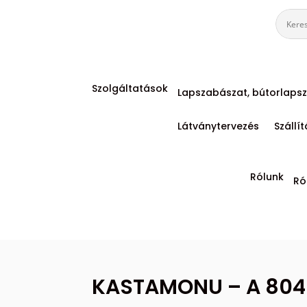
Szolgáltatások
Lapszabászat, bútorlapsz
Látványtervezés
Szállí
Rólunk
Ró
KASTAMONU – A 804 