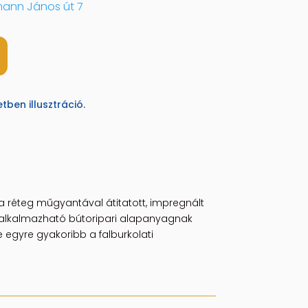
ann János út 7
ben illusztráció.
z a réteg műgyantával átitatott, impregnált
n alkalmazható bútoripari alapanyagnak
 egyre gyakoribb a falburkolati