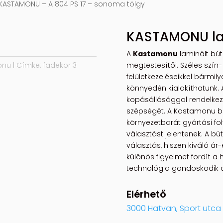
 KASTAMONU – A 804 PS 17 – sonoma tölgy
KASTAMONU la
A
Kastamonu
laminált bút
megtestesítői. Széles szín-
onu
Címke:
fadekor 3
felületkezeléseikkel bármily
könnyedén kialakíthatunk.
kopásállósággal rendelkezi
szépségét. A Kastamonu bú
környezetbarát gyártási f
választást jelentenek. A b
választás, hiszen kiváló á
különös figyelmet fordít a 
technológia gondoskodik 
Elérhető
3000 Hatvan, Sport utca 