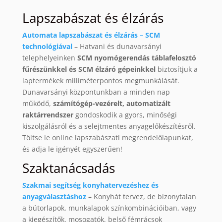
Lapszabászat és élzárás
Automata lapszabászat és élzárás – SCM
technológiával
– Hatvani és dunavarsányi
telephelyeinken
SCM nyomógerendás táblafelosztó
fűrészünkkel és SCM élzáró gépeinkkel
biztosítjuk a
laptermékek milliméterpontos megmunkálását.
Dunavarsányi központunkban a minden nap
működő,
számítógép-vezérelt, automatizált
raktárrendszer
gondoskodik a gyors, minőségi
kiszolgálásról és a selejtmentes anyagelőkészítésről.
Töltse le online lapszabászati megrendelőlapunkat,
és adja le igényét egyszerűen!
Szaktanácsadás
Szakmai segítség konyhatervezéshez és
anyagválasztáshoz
–
Konyhát tervez, de bizonytalan
a bútorlapok, munkalapok színkombinációiban, vagy
a kiegészítők, mosogatók, belső fémrácsok