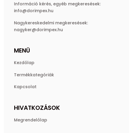
Információ kérés, egyéb megkeresések:
info@dorimpex.hu
Nagykereskedelmi megkeresések:
nagyker@dorimpex.hu
MENÜ
Kezdőlap
Termékkategóriák
Kapcsolat
HIVATKOZÁSOK
Megrendelőlap