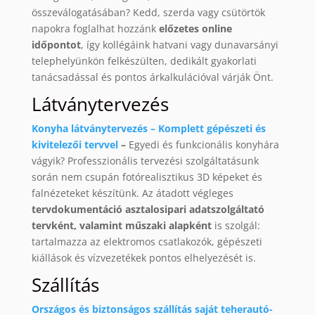
összeválogatásában? Kedd, szerda vagy csütörtök
napokra foglalhat hozzánk
előzetes online
időpontot
, így kollégáink hatvani vagy dunavarsányi
telephelyünkön felkészülten, dedikált gyakorlati
tanácsadással és pontos árkalkulációval várják Önt.
Látványtervezés
Konyha látványtervezés – Komplett gépészeti és
kivitelezői tervvel
–
Egyedi és funkcionális konyhára
vágyik? Professzionális tervezési szolgáltatásunk
során nem csupán fotórealisztikus 3D képeket és
falnézeteket készítünk. Az átadott végleges
tervdokumentáció asztalosipari adatszolgáltató
tervként, valamint műszaki alapként
is szolgál:
tartalmazza az elektromos csatlakozók, gépészeti
kiállások és vízvezetékek pontos elhelyezését is.
Szállítás
Országos és biztonságos szállítás saját teherautó-