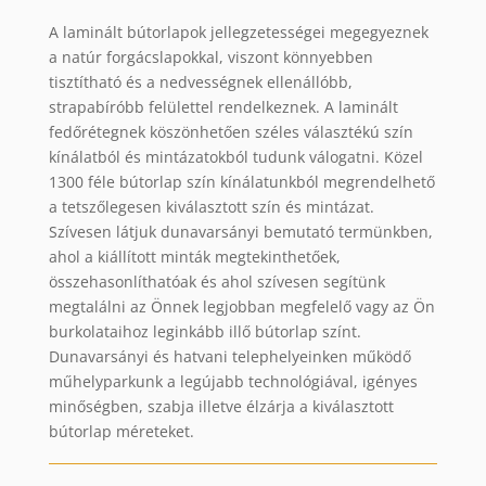
A laminált bútorlapok jellegzetességei megegyeznek
a natúr forgácslapokkal, viszont könnyebben
tisztítható és a nedvességnek ellenállóbb,
strapabíróbb felülettel rendelkeznek. A laminált
fedőrétegnek köszönhetően széles választékú szín
kínálatból és mintázatokból tudunk válogatni. Közel
1300 féle bútorlap szín kínálatunkból megrendelhető
a tetszőlegesen kiválasztott szín és mintázat.
Szívesen látjuk dunavarsányi bemutató termünkben,
ahol a kiállított minták megtekinthetőek,
összehasonlíthatóak és ahol szívesen segítünk
megtalálni az Önnek legjobban megfelelő vagy az Ön
burkolataihoz leginkább illő bútorlap színt.
Dunavarsányi és hatvani telephelyeinken működő
műhelyparkunk a legújabb technológiával, igényes
minőségben, szabja illetve élzárja a kiválasztott
bútorlap méreteket.