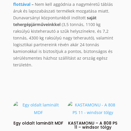
flottával
–
Nem kell aggódnia a nagyméretű táblás
áruk és lapszabászati termékek mozgatása miatt.
Dunavarsányi központunkból indított
saját
tehergépjárműveinkkel
(3,5 tonnás, 1100 kg
raksúlyú kisteherautó a szűk helyszínekre, és 7,2
tonnás, 4300 kg raksúlyú nagy teherautó), valamint
logisztikai partnereink révén akár 24 tonnás
kamionokkal is biztosítjuk a pontos, biztonságos és
sérülésmentes házhoz szállítást az ország egész
területén.
Egy oldalt laminált MDF
KASTAMONU – A 808 PS
11 – windsor tölgy