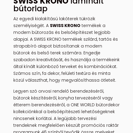
SWISS KRONO
laminált
bútorlap
Az egyedi kialakítású lakóterek tükrözik
személyiségét. A
SWISS KRONO
termékek a
modern bútorozás és belsőépítészet legjobb
alapjai. A SWISS KRONO termékek szilárd, tartós és
strapabíró alapot biztosítanak a modern
bútorok és belső terek számára. Engedje
szabadon kreativitását, és használja a termékeink
által kínált különböző terveket és kombinációkat.
Számos szín, fa dekor, felületi textúra és minta
közül választhat, hogy megvalósíthassa ötleteit.
Legyen szó orvosi rendelő berendezéséről,
bútorok készítéséről, konyha tervezéséről vagy
étterem berendezéséről, a ONE WORLD bútordekor
kollekciónkkal a belsőépítészeti lehetőségeknek
nincsenek korlátai. A legújabb tervezési
trendeknek megfelelően készült promóciós raktár
programunk 46 színből tevődik össze, melyeket