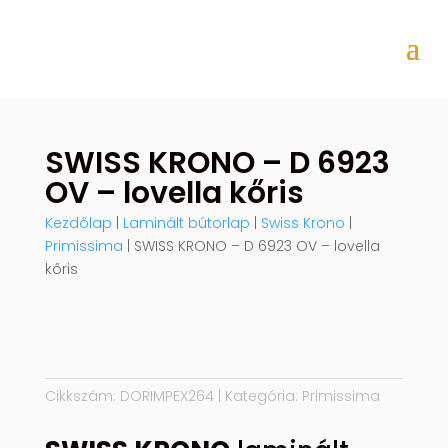
SWISS KRONO – D 6923
OV – lovella kőris
Kezdőlap
|
Laminált bútorlap
|
Swiss Krono
|
Primissima
| SWISS KRONO – D 6923 OV – lovella
kőris
Cikkszám:
DORIMPEX264
Kategória:
Primissima