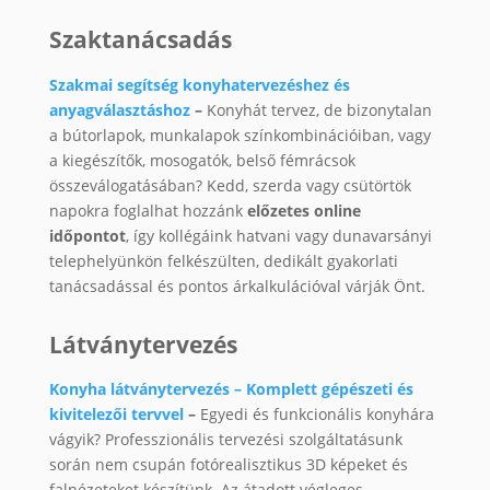
Szaktanácsadás
Szakmai segítség konyhatervezéshez és
anyagválasztáshoz
–
Konyhát tervez, de bizonytalan
a bútorlapok, munkalapok színkombinációiban, vagy
a kiegészítők, mosogatók, belső fémrácsok
összeválogatásában? Kedd, szerda vagy csütörtök
napokra foglalhat hozzánk
előzetes online
időpontot
, így kollégáink hatvani vagy dunavarsányi
telephelyünkön felkészülten, dedikált gyakorlati
tanácsadással és pontos árkalkulációval várják Önt.
Látványtervezés
Konyha látványtervezés – Komplett gépészeti és
kivitelezői tervvel
–
Egyedi és funkcionális konyhára
vágyik? Professzionális tervezési szolgáltatásunk
során nem csupán fotórealisztikus 3D képeket és
falnézeteket készítünk. Az átadott végleges