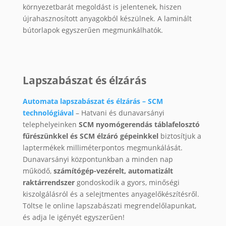
környezetbarát megoldást is jelentenek, hiszen
újrahasznosított anyagokból készülnek. A laminált
bútorlapok egyszerűen megmunkálhatók.
Lapszabászat és élzárás
Automata lapszabászat és élzárás – SCM
technológiával
– Hatvani és dunavarsányi
telephelyeinken
SCM nyomógerendás táblafelosztó
fűrészünkkel és SCM élzáró gépeinkkel
biztosítjuk a
laptermékek milliméterpontos megmunkálását.
Dunavarsányi központunkban a minden nap
működő,
számítógép-vezérelt, automatizált
raktárrendszer
gondoskodik a gyors, minőségi
kiszolgálásról és a selejtmentes anyagelőkészítésről.
Töltse le online lapszabászati megrendelőlapunkat,
és adja le igényét egyszerűen!