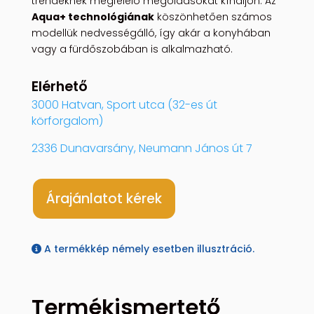
trendeknek megfelelő megoldásokat kínáljon. Az
Aqua+ technológiának
köszönhetően számos
modellük nedvességálló, így akár a konyhában
vagy a fürdőszobában is alkalmazható.
Elérhető
3000 Hatvan, Sport utca (32-es út
körforgalom)
2336 Dunavarsány, Neumann János út 7
Árajánlatot kérek
A termékkép némely esetben illusztráció.
Termékismertető