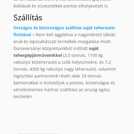
kiállások és vízvezetékek pontos elhelyezését is.
Szállítás
Országos és biztonságos szállítás saját teherautó-
flottával
–
Nem kell aggódnia a nagyméretű táblás
áruk és lapszabászati termékek mozgatása miatt.
Dunavarsányi központunkból indított
saját
tehergépjárműveinkkel
(3,5 tonnás, 1100 kg
raksúlyú kisteherautó a szűk helyszínekre, és 7,2
tonnás, 4300 kg raksúlyú nagy teherautó), valamint
logisztikai partnereink révén akár 24 tonnás
kamionokkal is biztosítjuk a pontos, biztonságos és
sérülésmentes házhoz szállítást az ország egész
területén.