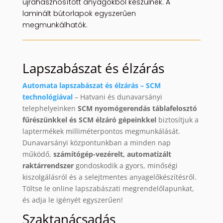
újrahasznosított anyagokból készülnek. A
laminált bútorlapok egyszerűen
megmunkálhatók.
Lapszabászat és élzárás
Automata lapszabászat és élzárás – SCM
technológiával
– Hatvani és dunavarsányi
telephelyeinken
SCM nyomógerendás táblafelosztó
fűrészünkkel és SCM élzáró gépeinkkel
biztosítjuk a
laptermékek milliméterpontos megmunkálását.
Dunavarsányi központunkban a minden nap
működő,
számítógép-vezérelt, automatizált
raktárrendszer
gondoskodik a gyors, minőségi
kiszolgálásról és a selejtmentes anyagelőkészítésről.
Töltse le online lapszabászati megrendelőlapunkat,
és adja le igényét egyszerűen!
Szaktanácsadás