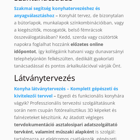
Szakmai segítség konyhatervezéshez és
anyagválasztáshoz
–
Konyhát tervez, de bizonytalan
a bútorlapok, munkalapok színkombinációiban, vagy
a kiegészítők, mosogatók, belső fémrácsok
összeválogatásában? Kedd, szerda vagy csütörtök
napokra foglalhat hozzánk
előzetes online
időpontot
, így kollégáink hatvani vagy dunavarsányi
telephelyünkön felkészülten, dedikált gyakorlati
tanácsadással és pontos árkalkulációval várják Önt.
Látványtervezés
Konyha látványtervezés – Komplett gépészeti és
kivitelezői tervvel
–
Egyedi és funkcionális konyhára
vágyik? Professzionális tervezési szolgáltatásunk
során nem csupán fotórealisztikus 3D képeket és
falnézeteket készítünk. Az átadott végleges
tervdokumentáció asztalosipari adatszolgáltató
tervként, valamint műszaki alapként
is szolgál:
tartalmazza az elektromos csatlakozók, gépészeti