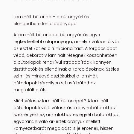
Laminált bútorlap – a bútorgyártás
elengedhetetlen alapanyaga
A laminált bútorlap a bútorgyártás egyik
legkedveltebb alapanyaga, amely kiválóan ötvözi
az esztétikát és a funkcionalitást. A forgácslapot
védő, dekoratív laminált rétegnek köszönhetően
a bútorlapok rendkívül strapabíróak, könnyen
tisztíthatók és ellenállnak a karcolásoknak. Széles
szín- és mintaválasztékukkal a laminált
bútorlapok bármilyen stílusú bútorhoz
megtalálhatók.
Miért válassz laminált bútorlapot? A laminált
bútorlapok kiváló választásakonyhabútorokhoz,
szekrényekhez, asztalokhoz és egyéb bútorokhoz
egyaránt. Kiváló ár-érték arányuk mellett
környezetbarát megoldást is jelentenek, hiszen