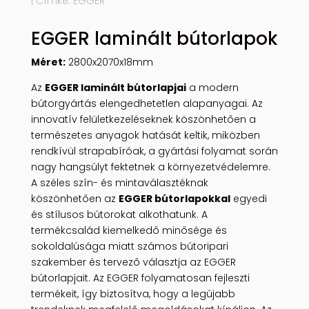
Címke:
EGGER
EGGER laminált bútorlapok
Méret:
2800x2070x18mm
Az
EGGER laminált bútorlapjai
a modern
bútorgyártás elengedhetetlen alapanyagai. Az
innovatív felületkezeléseknek köszönhetően a
természetes anyagok hatását keltik, miközben
rendkívül strapabíróak, a gyártási folyamat során
nagy hangsúlyt fektetnek a környezetvédelemre.
A széles szín- és mintaválasztéknak
köszönhetően az
EGGER bútorlapokkal
egyedi
és stílusos bútorokat alkothatunk. A
termékcsalád kiemelkedő minősége és
sokoldalúsága miatt számos bútoripari
szakember és tervező választja az EGGER
bútorlapjait. Az EGGER folyamatosan fejleszti
termékeit, így biztosítva, hogy a legújabb