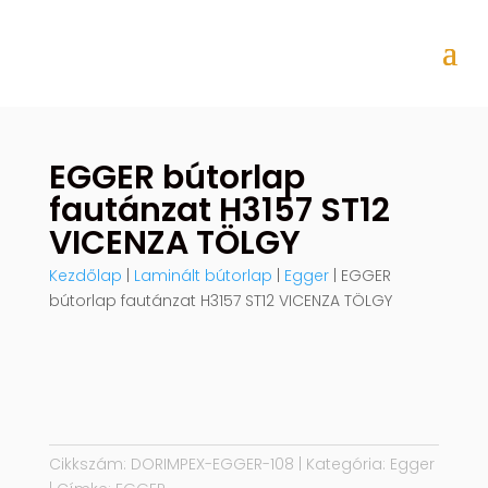
EGGER bútorlap
fautánzat H3157 ST12
VICENZA TÖLGY
Kezdőlap
|
Laminált bútorlap
|
Egger
| EGGER
bútorlap fautánzat H3157 ST12 VICENZA TÖLGY
Cikkszám:
DORIMPEX-EGGER-108
Kategória:
Egger