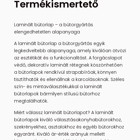
Termékismertető
Laminált bútorlap – a bútorgyártás
elengedhetetlen alapanyaga
A laminált bútorlap a bútorgyártás egyik
legkedveltebb alapanyaga, amely kiválóan ötvözi
az esztétikát és a funkcionalitást. A forgácslapot
védő, dekoratív laminált rétegnek köszönhetően
a bútorlapok rendkívül strapabíróak, könnyen
tisztíthatók és ellenállnak a karcolásoknak. Széles
szín- és mintaválasztékukkal a laminált
bútorlapok bármilyen stílusú bútorhoz
megtalálhatók.
Miért válassz laminált bútorlapot? A laminált
bútorlapok kiváló választásakonyhabútorokhoz,
szekrényekhez, asztalokhoz és egyéb bútorokhoz
egyaránt. Kiváló ár-érték arányuk mellett