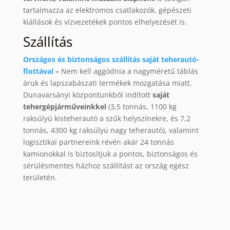
tartalmazza az elektromos csatlakozók, gépészeti
kiállások és vízvezetékek pontos elhelyezését is.
Szállítás
Országos és biztonságos szállítás saját teherautó-
flottával
–
Nem kell aggódnia a nagyméretű táblás
áruk és lapszabászati termékek mozgatása miatt.
Dunavarsányi központunkból indított
saját
tehergépjárműveinkkel
(3,5 tonnás, 1100 kg
raksúlyú kisteherautó a szűk helyszínekre, és 7,2
tonnás, 4300 kg raksúlyú nagy teherautó), valamint
logisztikai partnereink révén akár 24 tonnás
kamionokkal is biztosítjuk a pontos, biztonságos és
sérülésmentes házhoz szállítást az ország egész
területén.