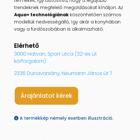
termékeit, így biztosítva, hogy a legújabb
trendeknek megfelelő megoldásokat kínáljon. Az
Aqua+ technológiának
köszönhetően számos
modellük nedvességálló, így akár a konyhában
vagy a fürdőszobában is alkalmazható.
Elérhető
3000 Hatvan, Sport utca (32-es út
körforgalom)
2336 Dunavarsány, Neumann János út 7
Árajánlatot kérek
A termékkép némely esetben illusztráció.