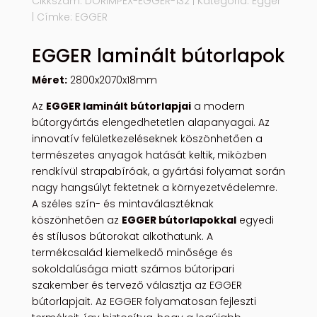
Cikkszám:
DORIMPEX-EGGER-132
Kategória:
Egger
Címke:
EGGER
EGGER laminált bútorlapok
Méret:
2800x2070x18mm
Az
EGGER laminált bútorlapjai
a modern
bútorgyártás elengedhetetlen alapanyagai. Az
innovatív felületkezeléseknek köszönhetően a
természetes anyagok hatását keltik, miközben
rendkívül strapabíróak, a gyártási folyamat során
nagy hangsúlyt fektetnek a környezetvédelemre.
A széles szín- és mintaválasztéknak
köszönhetően az
EGGER bútorlapokkal
egyedi
és stílusos bútorokat alkothatunk. A
termékcsalád kiemelkedő minősége és
sokoldalúsága miatt számos bútoripari
szakember és tervező választja az EGGER
bútorlapjait. Az EGGER folyamatosan fejleszti