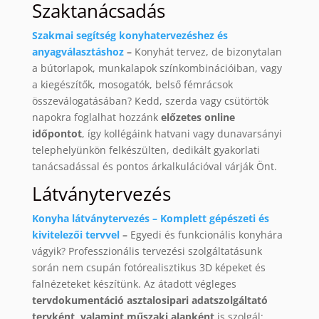
Szaktanácsadás
Szakmai segítség konyhatervezéshez és
anyagválasztáshoz
–
Konyhát tervez, de bizonytalan
a bútorlapok, munkalapok színkombinációiban, vagy
a kiegészítők, mosogatók, belső fémrácsok
összeválogatásában? Kedd, szerda vagy csütörtök
napokra foglalhat hozzánk
előzetes online
időpontot
, így kollégáink hatvani vagy dunavarsányi
telephelyünkön felkészülten, dedikált gyakorlati
tanácsadással és pontos árkalkulációval várják Önt.
Látványtervezés
Konyha látványtervezés – Komplett gépészeti és
kivitelezői tervvel
–
Egyedi és funkcionális konyhára
vágyik? Professzionális tervezési szolgáltatásunk
során nem csupán fotórealisztikus 3D képeket és
falnézeteket készítünk. Az átadott végleges
tervdokumentáció asztalosipari adatszolgáltató
tervként, valamint műszaki alapként
is szolgál: