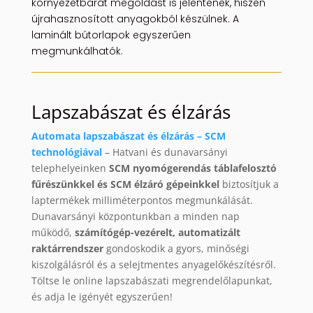
környezetbarát megoldást is jelentenek, hiszen
újrahasznosított anyagokból készülnek. A
laminált bútorlapok egyszerűen
megmunkálhatók.
Lapszabászat és élzárás
Automata lapszabászat és élzárás – SCM
technológiával
– Hatvani és dunavarsányi
telephelyeinken
SCM nyomógerendás táblafelosztó
fűrészünkkel és SCM élzáró gépeinkkel
biztosítjuk a
laptermékek milliméterpontos megmunkálását.
Dunavarsányi központunkban a minden nap
működő,
számítógép-vezérelt, automatizált
raktárrendszer
gondoskodik a gyors, minőségi
kiszolgálásról és a selejtmentes anyagelőkészítésről.
Töltse le online lapszabászati megrendelőlapunkat,
és adja le igényét egyszerűen!