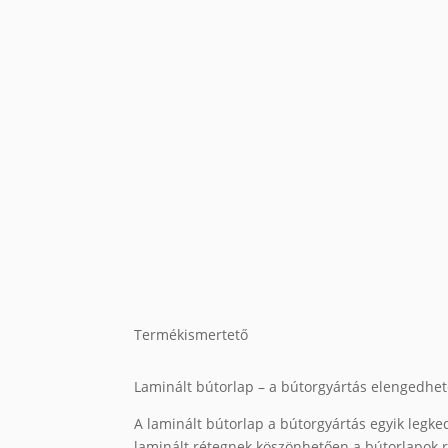
Termékismertető
Laminált bútorlap – a bútorgyártás elengedhe
A laminált bútorlap a bútorgyártás egyik legked
laminált rétegnek köszönhetően a bútorlapok re