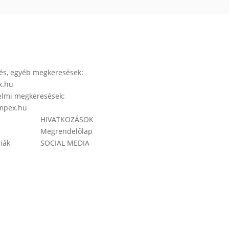
és, egyéb megkeresések:
x.hu
lmi megkeresések:
mpex.hu
HIVATKOZÁSOK
Megrendelőlap
iák
SOCIAL MEDIA