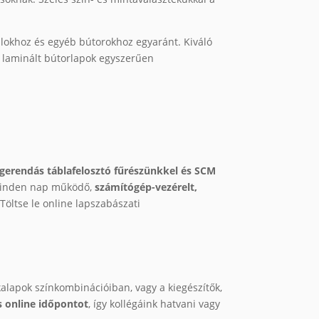
alokhoz és egyéb bútorokhoz egyaránt. Kiváló
A laminált bútorlapok egyszerűen
rendás táblafelosztó fűrészünkkel és SCM
 minden nap működő,
számítógép-vezérelt,
Töltse le online lapszabászati
alapok színkombinációiban, vagy a kiegészítők,
s online időpontot
, így kollégáink hatvani vagy