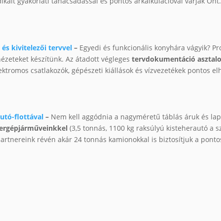
kált gyakorlati tanácsadással és pontos árkalkulációval várják Önt
és kivitelezői tervvel
–
Egyedi és funkcionális konyhára vágyik? Pr
nézeteket készítünk. Az átadott végleges
tervdokumentáció asztalos
lektromos csatlakozók, gépészeti kiállások és vízvezetékek pontos elh
utó-flottával
–
Nem kell aggódnia a nagyméretű táblás áruk és la
hergépjárműveinkkel
(3,5 tonnás, 1100 kg raksúlyú kisteherautó a s
 partnereink révén akár 24 tonnás kamionokkal is biztosítjuk a pon