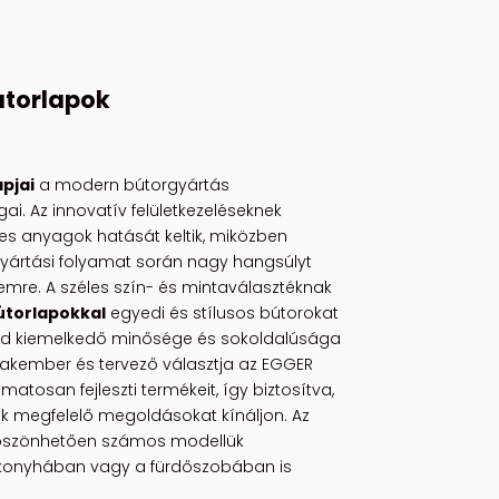
útorlapok
pjai
a modern bútorgyártás
i. Az innovatív felületkezeléseknek
s anyagok hatását keltik, miközben
gyártási folyamat során nagy hangsúlyt
emre. A széles szín- és mintaválasztéknak
útorlapokkal
egyedi és stílusos bútorokat
lád kiemelkedő minősége és sokoldalúsága
zakember és tervező választja az EGGER
matosan fejleszti termékeit, így biztosítva,
k megfelelő megoldásokat kínáljon. Az
szönhetően számos modellük
 konyhában vagy a fürdőszobában is