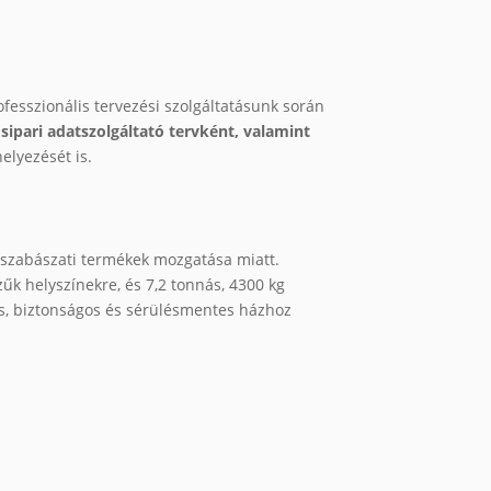
.
ofesszionális tervezési szolgáltatásunk során
ipari adatszolgáltató tervként, valamint
elyezését is.
pszabászati termékek mozgatása miatt.
zűk helyszínekre, és 7,2 tonnás, 4300 kg
tos, biztonságos és sérülésmentes házhoz