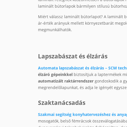
laminált bútorlapok bármilyen stílusú bútorho
Miért válassz laminált bútorlapot? A laminált
ár-érték arányuk mellett környezetbarát megol
megmunkálhatók.
Lapszabászat és élzárás
Automata lapszabászat és élzárás – SCM tech
élzáró gépeinkkel
biztosítjuk a laptermékek
automatizált raktárrendszer
gondoskodik a gyo
megrendelőlapunkat, és adja le igényét egysz
Szaktanácsadás
Szakmai segítség konyhatervezéshez és anya
mosogatók, belső fémrácsok összeválogatásába