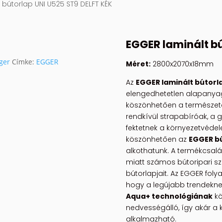
 bútorlap UNI U525 ST9 DELFT KÉK
EGGER laminált b
ger
Címke:
EGGER
Méret:
2800x2070x18mm
Az
EGGER laminált bútorla
elengedhetetlen alapanyaga
köszönhetően a természete
rendkívül strapabíróak, a 
fektetnek a környezetvédel
köszönhetően az
EGGER b
alkothatunk. A termékcsa
miatt számos bútoripari s
bútorlapjait. Az EGGER folya
hogy a legújabb trendekne
Aqua+ technológiának
kö
nedvességálló, így akár a
alkalmazható.