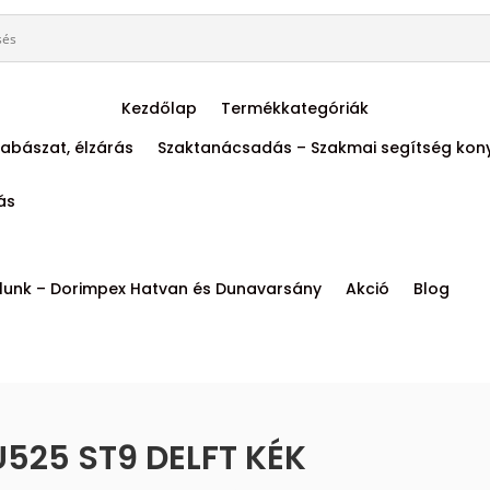
Kezdőlap
Termékkategóriák
abászat, élzárás
Szaktanácsadás – Szakmai segítség kon
tás
lunk – Dorimpex Hatvan és Dunavarsány
Akció
Blog
U525 ST9 DELFT KÉK