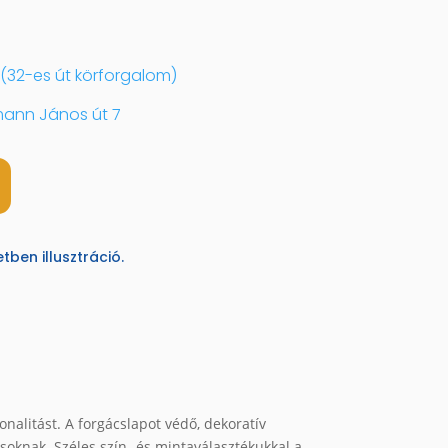
(32-es út körforgalom)
ann János út 7
ben illusztráció.
onalitást. A forgácslapot védő, dekoratív
soknak. Széles szín- és mintaválasztékukkal a