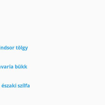
ndsor tölgy
avaria bükk
szaki szílfa