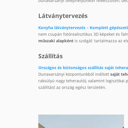
dunavarsányi telephelyünkön felkészülten, dedi
Látványtervezés
Konyha látványtervezés – Komplett gépészeti 
nem csupán fotórealisztikus 3D képeket és fal
műszaki alapként
is szolgál: tartalmazza az e
Szállítás
Országos és biztonságos szállítás saját tehera
Dunavarsányi központunkból indított
saját te
raksúlyú nagy teherautó), valamint logisztikai
szállítást az ország egész területén.