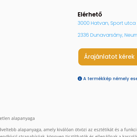
Elérhető
3000 Hatvan, Sport utca 
2336 Dunavarsány, Neum
Árajánlatot kérek
A termékkép némely eset
tetlen alapanyaga
veltebb alapanyaga, amely kiválóan ötvözi az esztétikát és a funkci
ndkívül strapabíróak, könnyen tisztíthatók és ellenállnak a karcolá