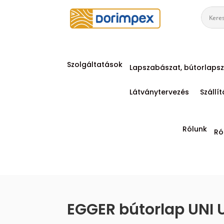
Szolgáltatások
Lapszabászat, bútorlapsz
Látványtervezés
Szállí
Rólunk
Ró
EGGER bútorlap UNI 