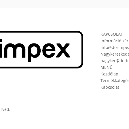
KAPCSOLAT
Információ kér
info@dorimpe
Nagykereskede
nagyker@dori
MENÜ
Kezdőlap
Termékkategór
Kapcsolat
erved.