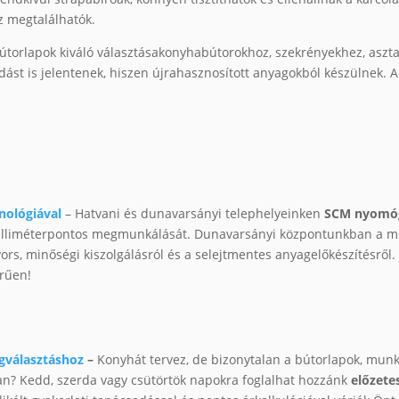
z megtalálhatók.
 bútorlapok kiváló választásakonyhabútorokhoz, szekrényekhez, aszt
dást is jelentenek, hiszen újrahasznosított anyagokból készülnek. 
nológiával
– Hatvani és dunavarsányi telephelyeinken
SCM nyomóge
 milliméterpontos megmunkálását. Dunavarsányi központunkban a
rs, minőségi kiszolgálásról és a selejtmentes anyagelőkészítésről. 
erűen!
gválasztáshoz
–
Konyhát tervez, de bizonytalan a bútorlapok, munk
n? Kedd, szerda vagy csütörtök napokra foglalhat hozzánk
előzete