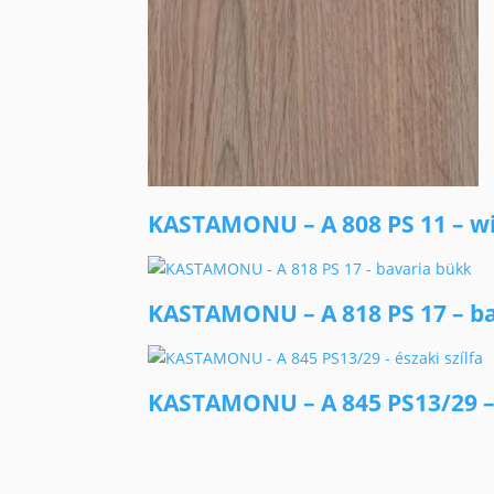
KASTAMONU – A 808 PS 11 – wi
KASTAMONU – A 818 PS 17 – b
KASTAMONU – A 845 PS13/29 – é