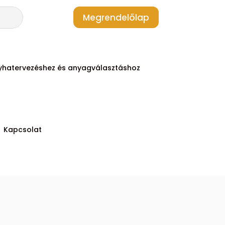
Megrendelőlap
yhatervezéshez és anyagválasztáshoz
Kapcsolat