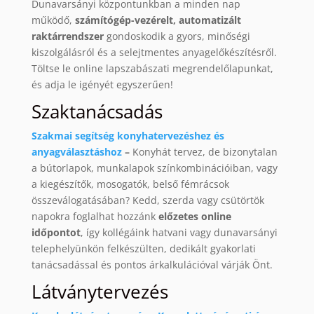
Dunavarsányi központunkban a minden nap
működő,
számítógép-vezérelt, automatizált
raktárrendszer
gondoskodik a gyors, minőségi
kiszolgálásról és a selejtmentes anyagelőkészítésről.
Töltse le online lapszabászati megrendelőlapunkat,
és adja le igényét egyszerűen!
Szaktanácsadás
Szakmai segítség konyhatervezéshez és
anyagválasztáshoz
–
Konyhát tervez, de bizonytalan
a bútorlapok, munkalapok színkombinációiban, vagy
a kiegészítők, mosogatók, belső fémrácsok
összeválogatásában? Kedd, szerda vagy csütörtök
napokra foglalhat hozzánk
előzetes online
időpontot
, így kollégáink hatvani vagy dunavarsányi
telephelyünkön felkészülten, dedikált gyakorlati
tanácsadással és pontos árkalkulációval várják Önt.
Látványtervezés