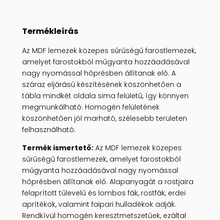
Termékleírás
Az MDF lemezek közepes sűrűségű farostlemezek,
amelyet farostokból műgyanta hozzáadásával
nagy nyomással hőprésben állítanak elő. A
száraz eljárású készítésének köszönhetően a
tábla mindkét oldala sima felületű, így könnyen
megmunkálható. Homogén felületének
köszönhetően jól marható, szélesebb területen
felhasználható.
Termék ismertető:
Az MDF lemezek közepes
sűrűségű farostlemezek, amelyet farostokból
műgyanta hozzáadásával nagy nyomással
hőprésben állítanak elő. Alapanyagát a rostjaira
felaprított tűlevelű és lombos fák, rostfák, erdei
aprítékok, valamint faipari hulladékok adják.
Rendkívül homogén keresztmetszetűek, ezáltal