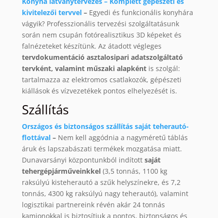
Konyha látványtervezés – Komplett gépészeti és
kivitelezői tervvel
–
Egyedi és funkcionális konyhára
vágyik? Professzionális tervezési szolgáltatásunk
során nem csupán fotórealisztikus 3D képeket és
falnézeteket készítünk. Az átadott végleges
tervdokumentáció asztalosipari adatszolgáltató
tervként, valamint műszaki alapként
is szolgál:
tartalmazza az elektromos csatlakozók, gépészeti
kiállások és vízvezetékek pontos elhelyezését is.
Szállítás
Országos és biztonságos szállítás saját teherautó-
flottával
–
Nem kell aggódnia a nagyméretű táblás
áruk és lapszabászati termékek mozgatása miatt.
Dunavarsányi központunkból indított
saját
tehergépjárműveinkkel
(3,5 tonnás, 1100 kg
raksúlyú kisteherautó a szűk helyszínekre, és 7,2
tonnás, 4300 kg raksúlyú nagy teherautó), valamint
logisztikai partnereink révén akár 24 tonnás
kamionokkal is biztosítjuk a pontos, biztonságos és