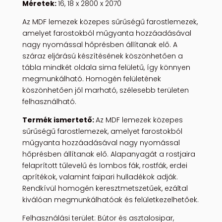
Méretek:
16, 18 x 2800 x 2070
Az MDF lemezek közepes sűrűségű farostlemezek,
amelyet farostokból műgyanta hozzáadásával
nagy nyomással hőprésben állítanak elő. A
száraz eljárású készítésének köszönhetően a
tábla mindkét oldala sima felületű, így könnyen
megmunkálható. Homogén felületének
köszönhetően jól marható, szélesebb területen
felhasználható.
Termék ismertető:
Az MDF lemezek közepes
sűrűségű farostlemezek, amelyet farostokból
műgyanta hozzáadásával nagy nyomással
hőprésben állítanak elő. Alapanyagát a rostjaira
felaprított tűlevelű és lombos fák, rostfák, erdei
aprítékok, valamint faipari hulladékok adják.
Rendkívül homogén keresztmetszetűek, ezáltal
kiválóan megmunkálhatóak és felületkezelhetőek.
Felhasználási terület: Bútor és asztalosipar,