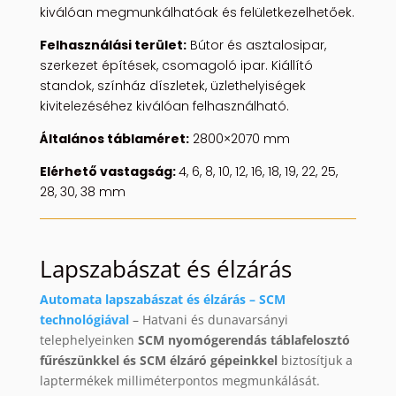
kiválóan megmunkálhatóak és felületkezelhetőek.
Felhasználási terület:
Bútor és asztalosipar,
szerkezet építések, csomagoló ipar. Kiállító
standok, színház díszletek, üzlethelyiségek
kivitelezéséhez kiválóan felhasználható.
Általános táblaméret:
2800×2070 mm
Elérhető vastagság:
4, 6, 8, 10, 12, 16, 18, 19, 22, 25,
28, 30, 38 mm
Lapszabászat és élzárás
Automata lapszabászat és élzárás – SCM
technológiával
– Hatvani és dunavarsányi
telephelyeinken
SCM nyomógerendás táblafelosztó
fűrészünkkel és SCM élzáró gépeinkkel
biztosítjuk a
laptermékek milliméterpontos megmunkálását.