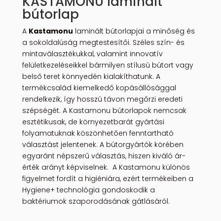
KASTAMONU laminált
bútorlap
A
Kastamonu
laminált bútorlapjai a minőség és
a sokoldalúság megtestesítői. Széles szín- és
mintaválasztékukkal, valamint innovatív
felületkezeléseikkel bármilyen stílusú bútort vagy
belső teret könnyedén kialakíthatunk. A
termékcsalád kiemelkedő kopásállósággal
rendelkezik, így hosszú távon megőrzi eredeti
szépségét. A Kastamonu bútorlapok nemcsak
esztétikusak, de környezetbarát gyártási
folyamatuknak köszönhetően fenntartható
választást jelentenek. A bútorgyártók körében
egyaránt népszerű választás, hiszen kiváló ár-
érték arányt képviselnek. A Kastamonu különös
figyelmet fordít a higiéniára, ezért termékeiben a
Hygiene+ technológia gondoskodik a
baktériumok szaporodásának gátlásáról.