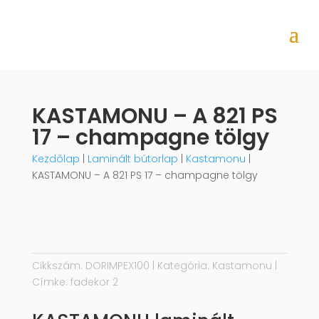
KASTAMONU – A 821 PS
17 – champagne tölgy
Kezdőlap
|
Laminált bútorlap
|
Kastamonu
|
KASTAMONU – A 821 PS 17 – champagne tölgy
Cikkszám:
DORIMPEX100
Kategória:
Kastamonu
Címke:
fadekor 2