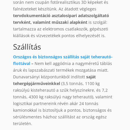
során nem csupán fotórealisztikus 3D képeket és
falnézeteket készítünk. Az átadott végleges
tervdokumentáció asztalosipari adatszolgáltató
tervként, valamint műszaki alapként
is szolgál:
tartalmazza az elektromos csatlakozók, gépészeti
kiállások és vízvezetékek pontos elhelyezését is.
Szállítás
Országos és biztonságos szállítás saját teherautó-
flottával
–
Nem kell aggódnia a nagyméretű táblás
áruk és lapszabászati termékek mozgatása miatt.
Dunavarsányi központunkból indított
saját
tehergépjárműveinkkel
(3,5 tonnás, 1100 kg
raksúlyú kisteherautó a szűk helyszínekre, és 7,2
tonnás, 4300 kg raksúlyú nagy teherautó), valamint
logisztikai partnereink révén akár 24 tonnás
kamionokkal is biztosítjuk a pontos, biztonságos és
sérülésmentes házhoz szállítást az ország egész
területén.