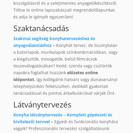
kiszolgálásról és a selejtmentes anyagelőkészítésről.
Töltse le online lapszabászati megrendelőlapunkat,
és adja le igényét egyszerűen!
Szaktanácsadás
Szakmai segítség konyhatervezéshez és
anyagválasztáshoz
–
Konyhát tervez, de bizonytalan
a bútorlapok, munkalapok színkombinációiban, vagy
a kiegészítők, mosogatók, belső fémrácsok
összeválogatásában? Kedd, szerda vagy csütörtök
napokra foglalhat hozzánk
előzetes online
időpontot
, így kollégáink hatvani vagy dunavarsányi
telephelyünkön felkészülten, dedikált gyakorlati
tanácsadással és pontos árkalkulációval várják Önt.
Látványtervezés
Konyha látványtervezés – Komplett gépészeti és
kivitelezői tervvel
–
Egyedi és funkcionális konyhára
vágyik? Professzionális tervezési szolgáltatásunk