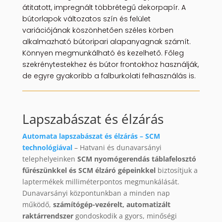
átitatott, impregnált többrétegű dekorpapír. A
bútorlapok változatos szín és felület
variációjának köszönhetően széles körben
alkalmazható bútoripari alapanyagnak számít.
Könnyen megmunkálható és kezelhető. Főleg
szekrénytestekhez és bútor frontokhoz használják,
de egyre gyakoribb a falburkolati felhasználás is.
Lapszabászat és élzárás
Automata lapszabászat és élzárás – SCM
technológiával
– Hatvani és dunavarsányi
telephelyeinken
SCM nyomógerendás táblafelosztó
fűrészünkkel és SCM élzáró gépeinkkel
biztosítjuk a
laptermékek milliméterpontos megmunkálását.
Dunavarsányi központunkban a minden nap
működő,
számítógép-vezérelt, automatizált
raktárrendszer
gondoskodik a gyors, minőségi