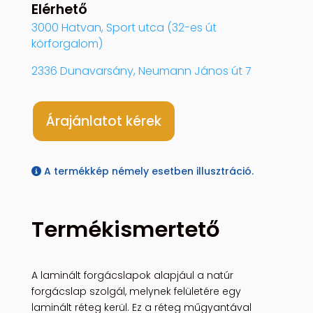
Elérhető
3000 Hatvan, Sport utca (32-es út
körforgalom)
2336 Dunavarsány, Neumann János út 7
Árajánlatot kérek
A termékkép némely esetben illusztráció.
Termékismertető
A laminált forgácslapok alapjául a natúr
forgácslap szolgál, melynek felületére egy
laminált réteg kerül. Ez a réteg műgyantával