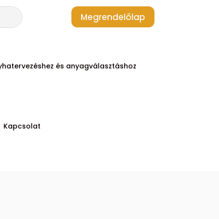
Megrendelőlap
yhatervezéshez és anyagválasztáshoz
Kapcsolat