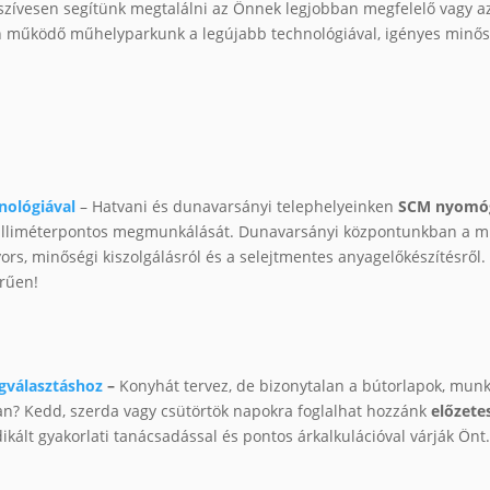
szívesen segítünk megtalálni az Önnek legjobban megfelelő vagy az
n működő műhelyparkunk a legújabb technológiával, igényes minőségb
nológiával
– Hatvani és dunavarsányi telephelyeinken
SCM nyomóge
 milliméterpontos megmunkálását. Dunavarsányi központunkban a
rs, minőségi kiszolgálásról és a selejtmentes anyagelőkészítésről. 
erűen!
gválasztáshoz
–
Konyhát tervez, de bizonytalan a bútorlapok, munk
n? Kedd, szerda vagy csütörtök napokra foglalhat hozzánk
előzete
kált gyakorlati tanácsadással és pontos árkalkulációval várják Önt