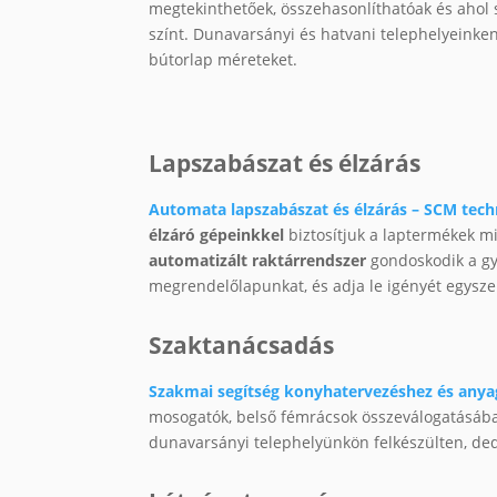
megtekinthetőek, összehasonlíthatóak és ahol 
színt. Dunavarsányi és hatvani telephelyeinke
bútorlap méreteket.
Lapszabászat és élzárás
Automata lapszabászat és élzárás – SCM tech
élzáró gépeinkkel
biztosítjuk a laptermékek
automatizált raktárrendszer
gondoskodik a gyo
megrendelőlapunkat, és adja le igényét egysz
Szaktanácsadás
Szakmai segítség konyhatervezéshez és anya
mosogatók, belső fémrácsok összeválogatásába
dunavarsányi telephelyünkön felkészülten, dedi