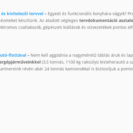
és kivitelezői tervvel
–
Egyedi és funkcionális konyhára vágyik? Pr
nézeteket készítünk. Az átadott végleges
tervdokumentáció asztalos
lektromos csatlakozók, gépészeti kiállások és vízvezetékek pontos elh
utó-flottával
–
Nem kell aggódnia a nagyméretű táblás áruk és la
hergépjárműveinkkel
(3,5 tonnás, 1100 kg raksúlyú kisteherautó a s
 partnereink révén akár 24 tonnás kamionokkal is biztosítjuk a pon