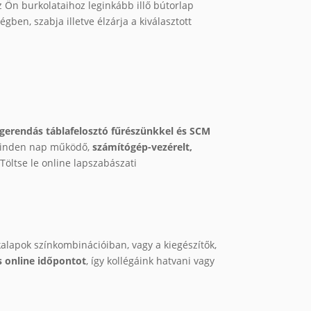
 Ön burkolataihoz leginkább illő bútorlap
en, szabja illetve élzárja a kiválasztott
rendás táblafelosztó fűrészünkkel és SCM
 minden nap működő,
számítógép-vezérelt,
Töltse le online lapszabászati
alapok színkombinációiban, vagy a kiegészítők,
s online időpontot
, így kollégáink hatvani vagy
.