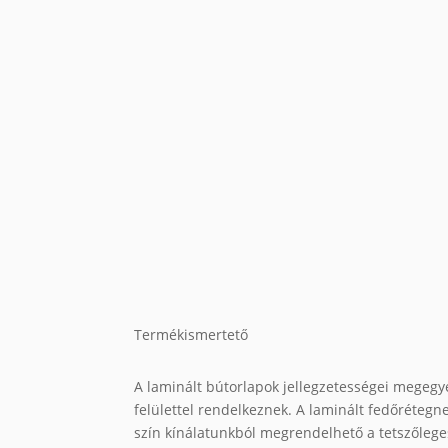
Termékismertető
A laminált bútorlapok jellegzetességei megegy
felülettel rendelkeznek. A laminált fedőrétegn
szín kínálatunkból megrendelhető a tetszőleges