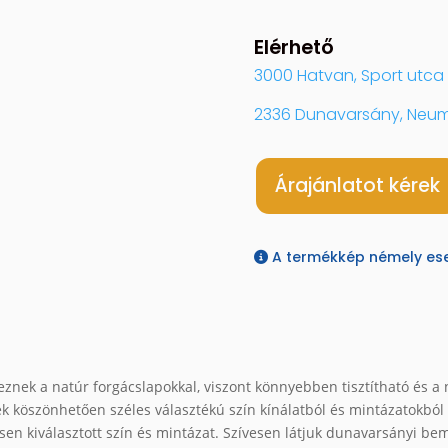
Elérhető
3000 Hatvan, Sport utca 
2336 Dunavarsány, Neum
Árajánlatot kérek
A termékkép némely eset
eznek a natúr forgácslapokkal, viszont könnyebben tisztítható és a
ek köszönhetően széles választékú szín kínálatból és mintázatokból
en kiválasztott szín és mintázat. Szívesen látjuk dunavarsányi bem