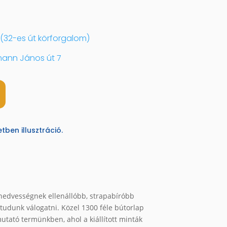
(32-es út körforgalom)
ann János út 7
ben illusztráció.
 nedvességnek ellenállóbb, strapabíróbb
 tudunk válogatni. Közel 1300 féle bútorlap
utató termünkben, ahol a kiállított minták