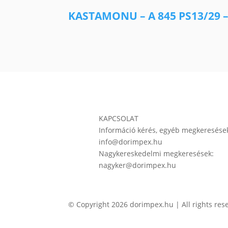
KASTAMONU – A 845 PS13/29 – é
KAPCSOLAT
Információ kérés, egyéb megkeresése
info@dorimpex.hu
Nagykereskedelmi megkeresések:
nagyker@dorimpex.hu
© Copyright 2026 dorimpex.hu | All rights res