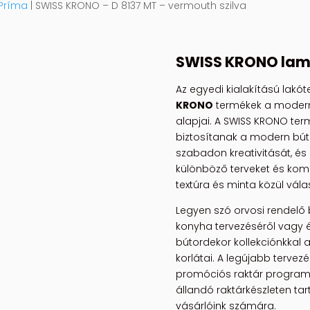
Príma
| SWISS KRONO – D 8137 MT – vermouth szilva
SWISS KRONO
lami
Az egyedi kialakítású lakót
KRONO
termékek a modern
alapjai. A SWISS KRONO term
biztosítanak a modern bút
szabadon kreativitását, és 
különböző terveket és kombi
textúra és minta közül vála
Legyen szó orvosi rendelő 
konyha tervezéséről vagy 
bútordekor kollekciónkkal 
korlátai. A legújabb tervez
promóciós raktár programu
állandó raktárkészleten tar
vásárlóink számára.