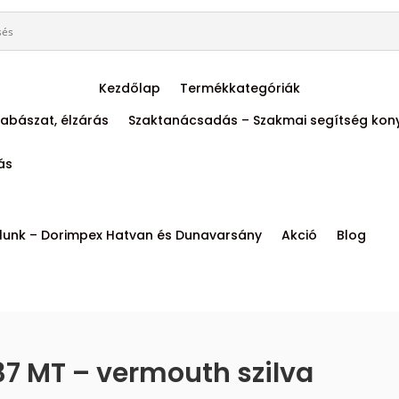
Kezdőlap
Termékkategóriák
abászat, élzárás
Szaktanácsadás – Szakmai segítség kon
tás
lunk – Dorimpex Hatvan és Dunavarsány
Akció
Blog
7 MT – vermouth szilva