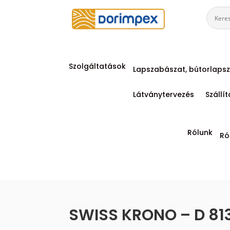
Szolgáltatások
Lapszabászat, bútorlapsz
Látványtervezés
Szállí
Rólunk
Ró
SWISS KRONO – D 813