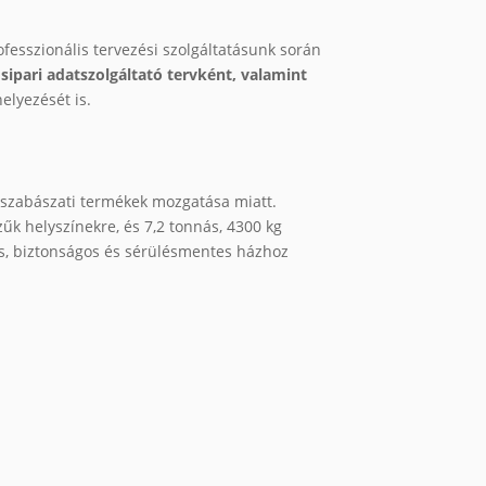
ofesszionális tervezési szolgáltatásunk során
ipari adatszolgáltató tervként, valamint
elyezését is.
pszabászati termékek mozgatása miatt.
zűk helyszínekre, és 7,2 tonnás, 4300 kg
tos, biztonságos és sérülésmentes házhoz