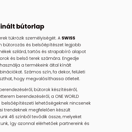
nált bútorlap
erek tükrözik személyiségét. A
SWISS
 bútorozás és belsőépítészet legjobb
ékek szilárd, tartós és strapabíró alapot
orok és belső terek számára. Engedje
használja a termékeink által kínált
nációkat. Számos szín, fa dekor, felületi
szthat, hogy megvalósíthassa ötleteit.
berendezéséről, bútorok készítéséről,
étterem berendezéséről, a ONE WORLD
a belsőépítészeti lehetőségeknek nincsenek
ési trendeknek megfelelően készült
nk 46 színből tevődik össze, melyeket
tunk, így azonnal elérhetőek partnereink és