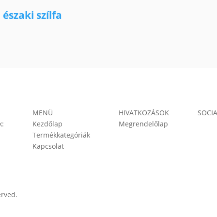
szaki szílfa
MENÜ
HIVATKOZÁSOK
SOCIA
k:
Kezdőlap
Megrendelőlap
Termékkategóriák
Kapcsolat
erved.