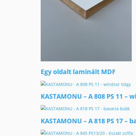
Egy oldalt laminált MDF
KASTAMONU – A 808 PS 11 – wi
KASTAMONU – A 818 PS 17 – b