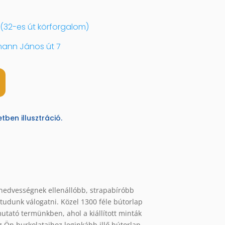
(32-es út körforgalom)
ann János út 7
ben illusztráció.
 nedvességnek ellenállóbb, strapabíróbb
 tudunk válogatni. Közel 1300 féle bútorlap
utató termünkben, ahol a kiállított minták
 Ön burkolataihoz leginkább illő bútorlap