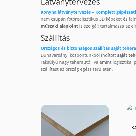
Látványtervezés
Konyha látványtervezés – Komplett gépészeti 
nem csupán fotórealisztikus 3D képeket és fal
műszaki alapként
is szolgál: tartalmazza az e
Szállítás
Országos és biztonságos szállítás saját tehera
Dunavarsányi központunkból indított
saját te
raksúlyú nagy teherautó), valamint logisztikai
szállítást az ország egész területén.
K