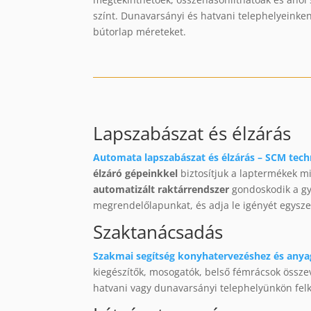
színt. Dunavarsányi és hatvani telephelyeinke
bútorlap méreteket.
Lapszabászat és élzárás
Automata lapszabászat és élzárás – SCM tech
élzáró gépeinkkel
biztosítjuk a laptermékek
automatizált raktárrendszer
gondoskodik a gyo
megrendelőlapunkat, és adja le igényét egysz
Szaktanácsadás
Szakmai segítség konyhatervezéshez és anya
kiegészítők, mosogatók, belső fémrácsok össz
hatvani vagy dunavarsányi telephelyünkön felké