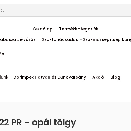
Kezdőlap
Termékkategóriák
abászat, élzárás
Szaktanácsadás – Szakmai segítség kon
tás
lunk – Dorimpex Hatvan és Dunavarsány
Akció
Blog
2 PR – opál tölgy