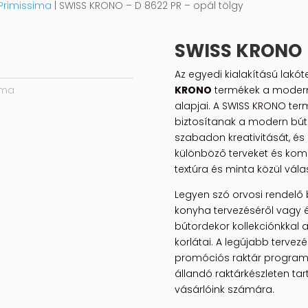
Primissima
| SWISS KRONO – D 8622 PR – opál tölgy
SWISS KRONO
Az egyedi kialakítású lakót
KRONO
termékek a modern
ima
alapjai. A SWISS KRONO term
biztosítanak a modern bút
szabadon kreativitását, és 
különböző terveket és kombi
textúra és minta közül vála
Legyen szó orvosi rendelő 
konyha tervezéséről vagy 
bútordekor kollekciónkkal 
korlátai. A legújabb tervez
promóciós raktár programu
állandó raktárkészleten tar
vásárlóink számára.