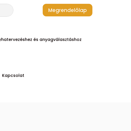
Megrendelőlap
yhatervezéshez és anyagválasztáshoz
Kapcsolat