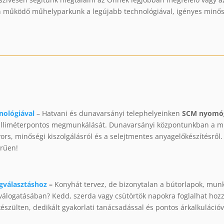
n működő műhelyparkunk a legújabb technológiával, igényes minőségb
nológiával
– Hatvani és dunavarsányi telephelyeinken
SCM nyomóge
 milliméterpontos megmunkálását. Dunavarsányi központunkban a
rs, minőségi kiszolgálásról és a selejtmentes anyagelőkészítésről. 
erűen!
gválasztáshoz
–
Konyhát tervez, de bizonytalan a bútorlapok, mun
eválogatásában? Kedd, szerda vagy csütörtök napokra foglalhat ho
szülten, dedikált gyakorlati tanácsadással és pontos árkalkulációv