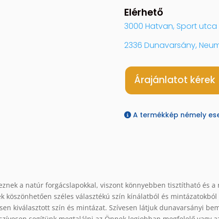
Elérhető
3000 Hatvan, Sport utca 
2336 Dunavarsány, Neum
Árajánlatot kérek
A termékkép némely eset
eznek a natúr forgácslapokkal, viszont könnyebben tisztítható és a
ek köszönhetően széles választékú szín kínálatból és mintázatokból
en kiválasztott szín és mintázat. Szívesen látjuk dunavarsányi bem
szívesen segítünk megtalálni az Önnek legjobban megfelelő vagy az