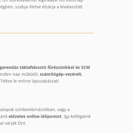
en, szabja illetve élzárja a kiválasztott
rendás táblafelosztó fűrészünkkel és SCM
 minden nap működő,
számítógép-vezérelt,
Töltse le online lapszabászati
kalapok színkombinációiban, vagy a
zzánk
előzetes online időpontot
, így kollégáink
al várják Önt.