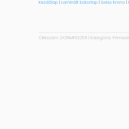
Kezdőlap
|
Laminált bútorlap
|
Swiss Krono
|
Cikkszám:
DORIMPEX259
Kategória:
Primiss