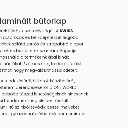
laminált bútorlap
erek tükrözik személyiségét. A
SWISS
 bútorozás és belsőépítészet legjobb
ékek szilárd, tartós és strapabíró alapot
orok és belső terek számára. Engedje
használja a termékeink által kínált
nációkat. Számos szín, fa dekor, felületi
szthat, hogy megvalósíthassa ötleteit.
berendezéséről, bútorok készítéséről,
étterem berendezéséről, a ONE WORLD
a belsőépítészeti lehetőségeknek nincsenek
ési trendeknek megfelelően készült
nk 46 színből tevődik össze, melyeket
tunk, így azonnal elérhetőek partnereink és