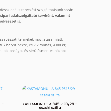
ofesszionális tervezési szolgáltatásunk során
ipari adatszolgáltató tervként, valamint
helyezését is.
pszabászati termékek mozgatása miatt.
zűk helyszínekre, és 7,2 tonnás, 4300 kg
tos, biztonságos és sérülésmentes házhoz
 –
KASTAMONU – A 845 PS13/29 –
északi szílfa