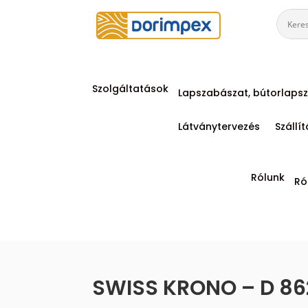
Szolgáltatások
Lapszabászat, bútorlapsz
Látványtervezés
Szállí
Rólunk
Ró
SWISS KRONO – D 862