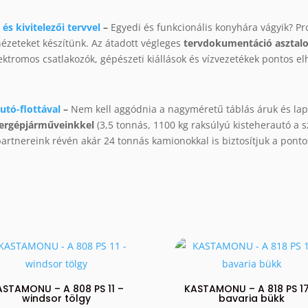
és kivitelezői tervvel
–
Egyedi és funkcionális konyhára vágyik? Pr
nézeteket készítünk. Az átadott végleges
tervdokumentáció asztalos
lektromos csatlakozók, gépészeti kiállások és vízvezetékek pontos el
utó-flottával
–
Nem kell aggódnia a nagyméretű táblás áruk és la
hergépjárműveinkkel
(3,5 tonnás, 1100 kg raksúlyú kisteherautó a s
 partnereink révén akár 24 tonnás kamionokkal is biztosítjuk a pon
ASTAMONU – A 808 PS 11 –
KASTAMONU – A 818 PS 17
windsor tölgy
bavaria bükk