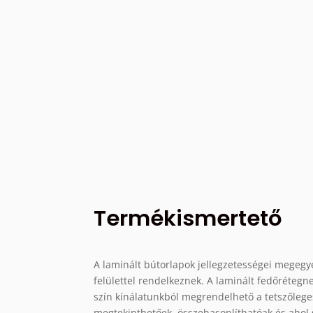
Termékismertető
A laminált bútorlapok jellegzetességei megegy
felülettel rendelkeznek. A laminált fedőrétegn
szín kínálatunkból megrendelhető a tetszőleges
megtekinthetőek, összehasonlíthatóak és ahol 