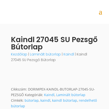
Kaindl 27045 SU Pezsgő
Bútorlap
Kezdőlap
|
Laminált bútorlap
|
Kaindl
| Kaindl
27045 SU Pezsgő Bútorlap
Cikkszám:
DORIMPEX-KAINDL-BUTORLAP-27045-SU-
PEZSGŐ
Kategóriák:
Kaindl
,
Laminált bútorlap
Címkék:
bútorlap
,
kaindl
,
kaindl bútorlap
,
rendelhető
bútorlap