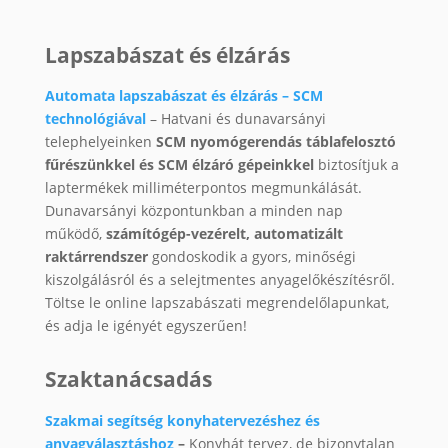
Lapszabászat és élzárás
Automata lapszabászat és élzárás – SCM
technológiával
– Hatvani és dunavarsányi
telephelyeinken
SCM nyomógerendás táblafelosztó
fűrészünkkel és SCM élzáró gépeinkkel
biztosítjuk a
laptermékek milliméterpontos megmunkálását.
Dunavarsányi központunkban a minden nap
működő,
számítógép-vezérelt, automatizált
raktárrendszer
gondoskodik a gyors, minőségi
kiszolgálásról és a selejtmentes anyagelőkészítésről.
Töltse le online lapszabászati megrendelőlapunkat,
és adja le igényét egyszerűen!
Szaktanácsadás
Szakmai segítség konyhatervezéshez és
anyagválasztáshoz
–
Konyhát tervez, de bizonytalan