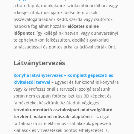
a bútorlapok, munkalapok színkombinációiban, vagy
a kiegészítők, mosogatók, belső fémrácsok
összeválogatásában? Kedd, szerda vagy csütörtök
napokra foglalhat hozzánk
előzetes online
időpontot
, így kollégáink hatvani vagy dunavarsányi
telephelyünkön felkészülten, dedikált gyakorlati
tanácsadással és pontos árkalkulációval várják Önt.
Látványtervezés
Konyha látványtervezés – Komplett gépészeti és
kivitelezői tervvel
–
Egyedi és funkcionális konyhára
vágyik? Professzionális tervezési szolgáltatásunk
során nem csupán fotórealisztikus 3D képeket és
falnézeteket készítünk. Az átadott végleges
tervdokumentáció asztalosipari adatszolgáltató
tervként, valamint műszaki alapként
is szolgál:
tartalmazza az elektromos csatlakozók, gépészeti
kiállások és vízvezetékek pontos elhelyezését is.