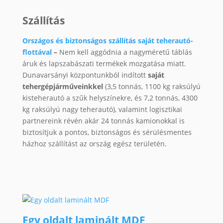
Szállítás
Országos és biztonságos szállítás saját teherautó-
flottával
–
Nem kell aggódnia a nagyméretű táblás
áruk és lapszabászati termékek mozgatása miatt.
Dunavarsányi központunkból indított
saját
tehergépjárműveinkkel
(3,5 tonnás, 1100 kg raksúlyú
kisteherautó a szűk helyszínekre, és 7,2 tonnás, 4300
kg raksúlyú nagy teherautó), valamint logisztikai
partnereink révén akár 24 tonnás kamionokkal is
biztosítjuk a pontos, biztonságos és sérülésmentes
házhoz szállítást az ország egész területén.
Egy oldalt laminált MDF