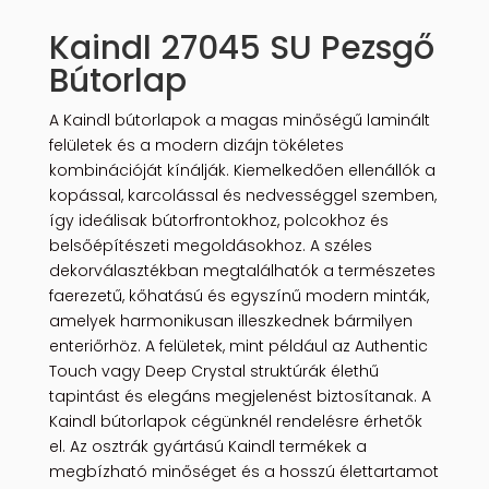
Kaindl 27045 SU Pezsgő
Bútorlap
A Kaindl bútorlapok a magas minőségű laminált
felületek és a modern dizájn tökéletes
kombinációját kínálják. Kiemelkedően ellenállók a
kopással, karcolással és nedvességgel szemben,
így ideálisak bútorfrontokhoz, polcokhoz és
belsőépítészeti megoldásokhoz. A széles
dekorválasztékban megtalálhatók a természetes
faerezetű, kőhatású és egyszínű modern minták,
amelyek harmonikusan illeszkednek bármilyen
enteriőrhöz. A felületek, mint például az Authentic
Touch vagy Deep Crystal struktúrák élethű
tapintást és elegáns megjelenést biztosítanak. A
Kaindl bútorlapok cégünknél rendelésre érhetők
el. Az osztrák gyártású Kaindl termékek a
megbízható minőséget és a hosszú élettartamot