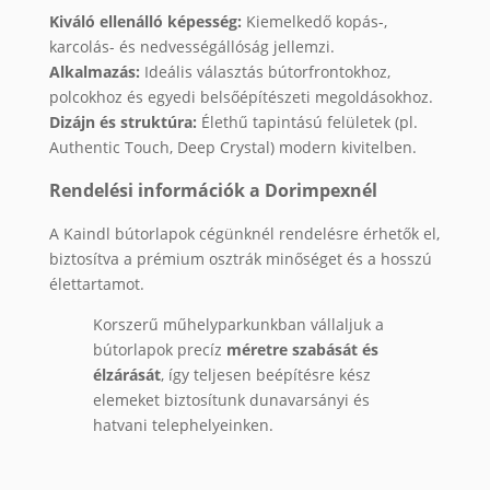
Kiváló ellenálló képesség:
Kiemelkedő kopás-,
karcolás- és nedvességállóság jellemzi.
Alkalmazás:
Ideális választás bútorfrontokhoz,
polcokhoz és egyedi belsőépítészeti megoldásokhoz.
Dizájn és struktúra:
Élethű tapintású felületek (pl.
Authentic Touch, Deep Crystal) modern kivitelben.
Rendelési információk a Dorimpexnél
A Kaindl bútorlapok cégünknél rendelésre érhetők el,
biztosítva a prémium osztrák minőséget és a hosszú
élettartamot.
Korszerű műhelyparkunkban vállaljuk a
bútorlapok precíz
méretre szabását és
élzárását
, így teljesen beépítésre kész
elemeket biztosítunk dunavarsányi és
hatvani telephelyeinken.