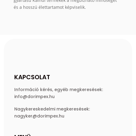
gyártású Kaindl termékek a megbízható minőséget
és a hosszú élettartamot képviselik.
KAPCSOLAT
Információ kérés, egyéb megkeresések:
info@dorimpex.hu
Nagykereskedelmi megkeresések:
nagyker@dorimpex.hu