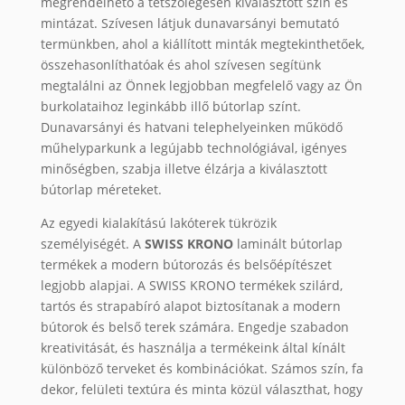
megrendelhető a tetszőlegesen kiválasztott szín és
mintázat. Szívesen látjuk dunavarsányi bemutató
termünkben, ahol a kiállított minták megtekinthetőek,
összehasonlíthatóak és ahol szívesen segítünk
megtalálni az Önnek legjobban megfelelő vagy az Ön
burkolataihoz leginkább illő bútorlap színt.
Dunavarsányi és hatvani telephelyeinken működő
műhelyparkunk a legújabb technológiával, igényes
minőségben, szabja illetve élzárja a kiválasztott
bútorlap méreteket.
Az egyedi kialakítású lakóterek tükrözik
személyiségét. A
SWISS KRONO
laminált bútorlap
termékek a modern bútorozás és belsőépítészet
legjobb alapjai. A SWISS KRONO termékek szilárd,
tartós és strapabíró alapot biztosítanak a modern
bútorok és belső terek számára. Engedje szabadon
kreativitását, és használja a termékeink által kínált
különböző terveket és kombinációkat. Számos szín, fa
dekor, felületi textúra és minta közül választhat, hogy