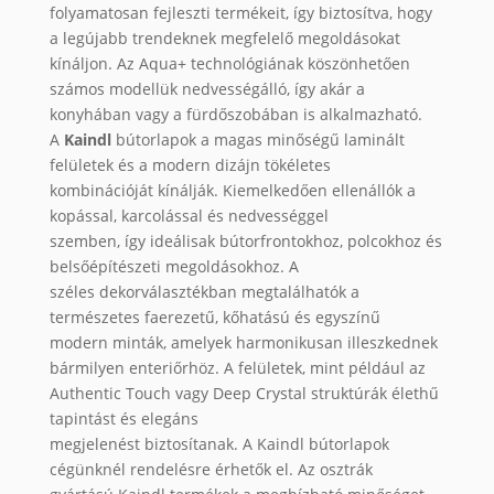
folyamatosan fejleszti termékeit, így biztosítva, hogy
a legújabb trendeknek megfelelő megoldásokat
kínáljon. Az Aqua+ technológiának köszönhetően
számos modellük nedvességálló, így akár a
konyhában vagy a fürdőszobában is alkalmazható.
A
Kaindl
bútorlapok a magas minőségű laminált
felületek és a modern dizájn tökéletes
kombinációját kínálják. Kiemelkedően ellenállók a
kopással, karcolással és nedvességgel
szemben, így ideálisak bútorfrontokhoz, polcokhoz és
belsőépítészeti megoldásokhoz. A
széles dekorválasztékban megtalálhatók a
természetes faerezetű, kőhatású és egyszínű
modern minták, amelyek harmonikusan illeszkednek
bármilyen enteriőrhöz. A felületek, mint például az
Authentic Touch vagy Deep Crystal struktúrák élethű
tapintást és elegáns
megjelenést biztosítanak. A Kaindl bútorlapok
cégünknél rendelésre érhetők el. Az osztrák