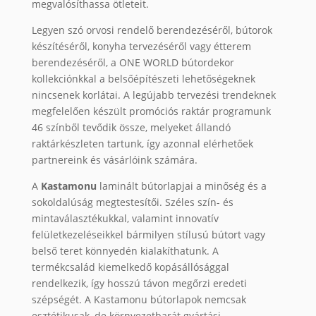
megvalósíthassa ötleteit.
Legyen szó orvosi rendelő berendezéséről, bútorok
készítéséről, konyha tervezéséről vagy étterem
berendezéséről, a ONE WORLD bútordekor
kollekciónkkal a belsőépítészeti lehetőségeknek
nincsenek korlátai. A legújabb tervezési trendeknek
megfelelően készült promóciós raktár programunk
46 színből tevődik össze, melyeket állandó
raktárkészleten tartunk, így azonnal elérhetőek
partnereink és vásárlóink számára.
A
Kastamonu
laminált bútorlapjai a minőség és a
sokoldalúság megtestesítői. Széles szín- és
mintaválasztékukkal, valamint innovatív
felületkezeléseikkel bármilyen stílusú bútort vagy
belső teret könnyedén kialakíthatunk. A
termékcsalád kiemelkedő kopásállósággal
rendelkezik, így hosszú távon megőrzi eredeti
szépségét. A Kastamonu bútorlapok nemcsak
esztétikusak, de környezetbarát gyártási