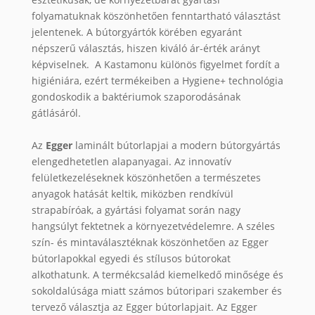
folyamatuknak köszönhetően fenntartható választást
jelentenek. A bútorgyártók körében egyaránt
népszerű választás, hiszen kiváló ár-érték arányt
képviselnek. A Kastamonu különös figyelmet fordít a
higiéniára, ezért termékeiben a Hygiene+ technológia
gondoskodik a baktériumok szaporodásának
gátlásáról.
Az
Egger
laminált bútorlapjai a modern bútorgyártás
elengedhetetlen alapanyagai. Az innovatív
felületkezeléseknek köszönhetően a természetes
anyagok hatását keltik, miközben rendkívül
strapabíróak, a gyártási folyamat során nagy
hangsúlyt fektetnek a környezetvédelemre. A széles
szín- és mintaválasztéknak köszönhetően az Egger
bútorlapokkal egyedi és stílusos bútorokat
alkothatunk. A termékcsalád kiemelkedő minősége és
sokoldalúsága miatt számos bútoripari szakember és
tervező választja az Egger bútorlapjait. Az Egger