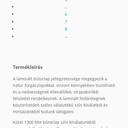
…
6
7
8
→
Termékleírás
A laminált bútorlap jellegzetessége megegyezik a
natúr forgácslapokkal, viszont könnyebben tisztítható
és a nedvességnek ellenállóbb, strapabíróbb
felülettel rendelkeznek. A laminált fedőrétegnek
köszönhetően széles választékú szín kínálatból és
mintázatokból tudunk válogatni.
Közel 1300 féle bútorlap szín kínálatunkból