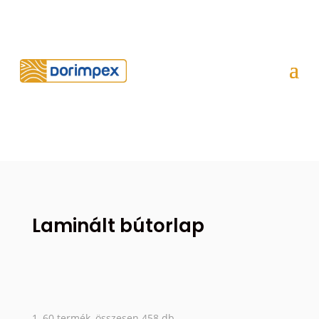
Laminált bútorlap
1–60 termék, összesen 458 db