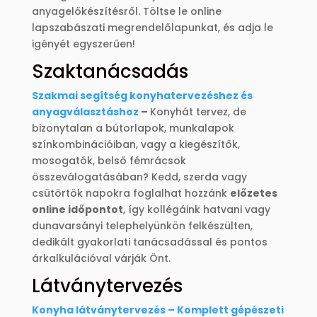
anyagelőkészítésről. Töltse le online
lapszabászati megrendelőlapunkat, és adja le
igényét egyszerűen!
Szaktanácsadás
Szakmai segítség konyhatervezéshez és
anyagválasztáshoz
–
Konyhát tervez, de
bizonytalan a bútorlapok, munkalapok
színkombinációiban, vagy a kiegészítők,
mosogatók, belső fémrácsok
összeválogatásában? Kedd, szerda vagy
csütörtök napokra foglalhat hozzánk
előzetes
online időpontot
, így kollégáink hatvani vagy
dunavarsányi telephelyünkön felkészülten,
dedikált gyakorlati tanácsadással és pontos
árkalkulációval várják Önt.
Látványtervezés
Konyha látványtervezés – Komplett gépészeti