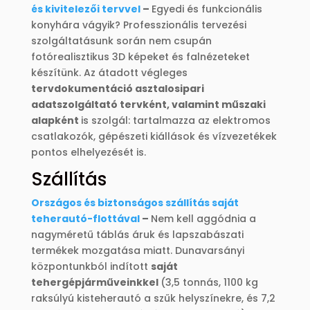
és kivitelezői tervvel
–
Egyedi és funkcionális
konyhára vágyik? Professzionális tervezési
szolgáltatásunk során nem csupán
fotórealisztikus 3D képeket és falnézeteket
készítünk. Az átadott végleges
tervdokumentáció asztalosipari
adatszolgáltató tervként, valamint műszaki
alapként
is szolgál: tartalmazza az elektromos
csatlakozók, gépészeti kiállások és vízvezetékek
pontos elhelyezését is.
Szállítás
Országos és biztonságos szállítás saját
teherautó-flottával
–
Nem kell aggódnia a
nagyméretű táblás áruk és lapszabászati
termékek mozgatása miatt. Dunavarsányi
központunkból indított
saját
tehergépjárműveinkkel
(3,5 tonnás, 1100 kg
raksúlyú kisteherautó a szűk helyszínekre, és 7,2