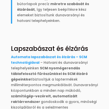
bútorlapok precíz
méretre szabását és
élzárását
, így teljesen beépítésre kész
elemeket biztosítunk dunavarsányi és
hatvani telephelyeinken.
Lapszabászat és élzárás
Automata lapszabászat és élzárás – SCM
technológiával
– Hatvani és dunavarsányi
telephelyeinken
SCM nyomógerendás
táblafelosztó fűrészünkkel és SCM élzáró
gépeinkkel
biztosítjuk a laptermékek
milliméterpontos megmunkálását. Dunavarsányi
központunkban a minden nap működő,
számítógép-vezérelt, automatizált
raktárrendszer
gondoskodik a gyors, minőségi
kiszolgálásról és a selejtmentes