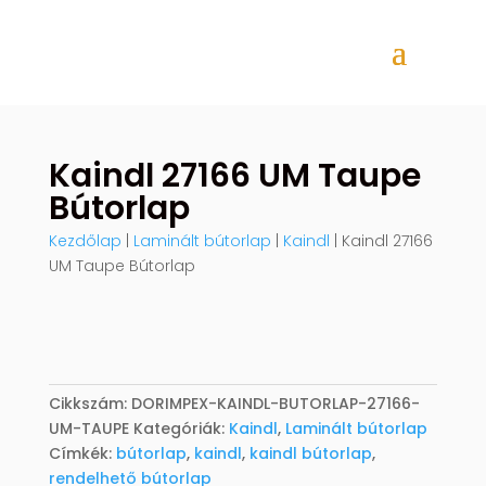
Kaindl 27166 UM Taupe
Bútorlap
Kezdőlap
|
Laminált bútorlap
|
Kaindl
| Kaindl 27166
UM Taupe Bútorlap
Cikkszám:
DORIMPEX-KAINDL-BUTORLAP-27166-
UM-TAUPE
Kategóriák:
Kaindl
,
Laminált bútorlap
Címkék:
bútorlap
,
kaindl
,
kaindl bútorlap
,
rendelhető bútorlap