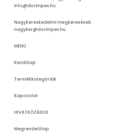
info@dorimpex.hu
Nagykereskedelmi megkeresések:
nagyker@dorimpex.hu
MENÜ
Kezdőlap
Termékkategóriák
Kapcsolat
HIVATKOZÁSOK
Megrendelőlap