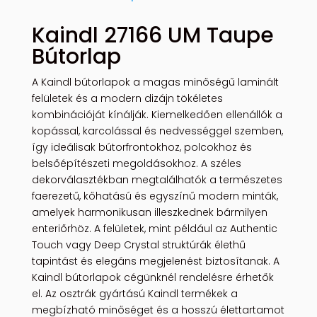
Kaindl 27166 UM Taupe
Bútorlap
A Kaindl bútorlapok a magas minőségű laminált
felületek és a modern dizájn tökéletes
kombinációját kínálják. Kiemelkedően ellenállók a
kopással, karcolással és nedvességgel szemben,
így ideálisak bútorfrontokhoz, polcokhoz és
belsőépítészeti megoldásokhoz. A széles
dekorválasztékban megtalálhatók a természetes
faerezetű, kőhatású és egyszínű modern minták,
amelyek harmonikusan illeszkednek bármilyen
enteriőrhöz. A felületek, mint például az Authentic
Touch vagy Deep Crystal struktúrák élethű
tapintást és elegáns megjelenést biztosítanak. A
Kaindl bútorlapok cégünknél rendelésre érhetők
el. Az osztrák gyártású Kaindl termékek a
megbízható minőséget és a hosszú élettartamot