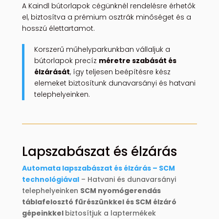
A Kaindl bútorlapok cégünknél rendelésre érhetők
el, biztosítva a prémium osztrák minőséget és a
hosszú élettartamot.
Korszerű műhelyparkunkban vállaljuk a
bútorlapok precíz
méretre szabását és
élzárását
, így teljesen beépítésre kész
elemeket biztosítunk dunavarsányi és hatvani
telephelyeinken.
Lapszabászat és élzárás
Automata lapszabászat és élzárás – SCM
technológiával
– Hatvani és dunavarsányi
telephelyeinken
SCM nyomógerendás
táblafelosztó fűrészünkkel és SCM élzáró
gépeinkkel
biztosítjuk a laptermékek