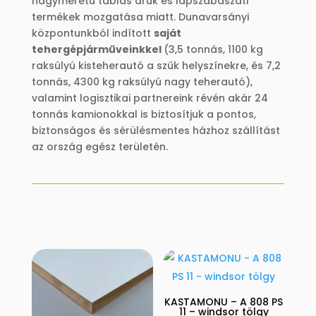
nagyméretű táblás áruk és lapszabászati
termékek mozgatása miatt. Dunavarsányi
központunkból indított
saját
tehergépjárműveinkkel
(3,5 tonnás, 1100 kg
raksúlyú kisteherautó a szűk helyszínekre, és 7,2
tonnás, 4300 kg raksúlyú nagy teherautó),
valamint logisztikai partnereink révén akár 24
tonnás kamionokkal is biztosítjuk a pontos,
biztonságos és sérülésmentes házhoz szállítást
az ország egész területén.
KASTAMONU – A 808 PS
11 – windsor tölgy