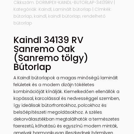
Cikkszám:
DORIMPEX-KAINDL-BUTORLAP-34139RV
Kategóriák:
Kaindl
,
Laminált bútorlap
Címkék:
bútorlap
,
kaindl
,
kaindl bútorlap
,
rendelhető
bútorlap
Kaindl 34139 RV
Sanremo Oak
(Sanremo tölgy)
Bútorlap
A Kaindl bútorlapok a magas minőségű laminált
felületek és a modern dizájn tökéletes
kombinációját kínálják. Kiemelkedően ellenállók a
kopással, karcolással és nedvességgel szemben,
így ideálisak bútorfrontokhoz, polcokhoz és
belsőépítészeti megoldásokhoz. A széles
dekorválasztékban megtalálhatók a természetes
faerezetű, kőhatású és egyszínű modern minták,
amelyek harmonikusan illeszkednek bármilyen