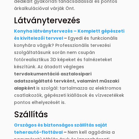
dedikált gyakorlati tanácsadással és pontos
árkalkulációval várják Önt.
Látványtervezés
Konyha látványtervezés – Komplett gépészeti
és kivitelezői tervvel
–
Egyedi és funkcionális
konyhára vágyik? Professzionális tervezési
szolgáltatásunk során nem csupán
fotórealisztikus 3D képeket és falnézeteket
készítünk. Az átadott végleges
tervdokumentáció asztalosipari
adatszolgáltató tervként, valamint műszaki
alapként
is szolgál: tartalmazza az elektromos
csatlakozók, gépészeti kiállások és vízvezetékek
pontos elhelyezését is.
Szállítás
Országos és biztonságos szállítás saját
teherautó-flottával
–
Nem kell aggódnia a