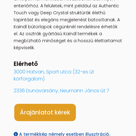
enteriőrhöz. A felületek, mint például az Authentic
Touch vagy Deep Crystal struktúrák élethű
tapintást és elegáns megjelenést biztosítanak. A
Kaindl bútorlapok cégünknél rendelésre érhetők
el. Az osztrák gyártású Kaindl termékek a
megbízható minőséget és a hosszú élettartamot
képviselik.
Elérhető
3000 Hatvan, Sport utca (32-es út
körforgalom)
2336 Dunavarsány, Neumann János út 7
Árajánlatot kérek
A termékkép némely esetben illusztráció.