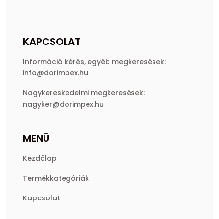
KAPCSOLAT
Információ kérés, egyéb megkeresések:
info@dorimpex.hu
Nagykereskedelmi megkeresések:
nagyker@dorimpex.hu
MENÜ
Kezdőlap
Termékkategóriák
Kapcsolat