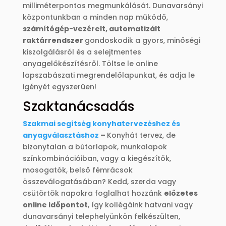
milliméterpontos megmunkálását. Dunavarsányi
központunkban a minden nap működő,
számítógép-vezérelt, automatizált
raktárrendszer
gondoskodik a gyors, minőségi
kiszolgálásról és a selejtmentes
anyagelőkészítésről. Töltse le online
lapszabászati megrendelőlapunkat, és adja le
igényét egyszerűen!
Szaktanácsadás
Szakmai segítség konyhatervezéshez és
anyagválasztáshoz
–
Konyhát tervez, de
bizonytalan a bútorlapok, munkalapok
színkombinációiban, vagy a kiegészítők,
mosogatók, belső fémrácsok
összeválogatásában? Kedd, szerda vagy
csütörtök napokra foglalhat hozzánk
előzetes
online időpontot
, így kollégáink hatvani vagy
dunavarsányi telephelyünkön felkészülten,