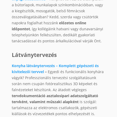
a bútorlapok, munkalapok színkombinációiban, vagy
a kiegészítők, mosogatók, belső fémrácsok
összeválogatásában? Kedd, szerda vagy csütörtök
napokra foglalhat hozzánk
előzetes online
időpontot
, így kollégáink hatvani vagy dunavarsányi
telephelyünkön felkészülten, dedikált gyakorlati
tanácsadással és pontos árkalkulációval várják Önt.
Látványtervezés
Konyha látványtervezés – Komplett gépészeti és
kivitelezői tervvel
–
Egyedi és funkcionális konyhára
vágyik? Professzionális tervezési szolgáltatásunk
során nem csupán fotórealisztikus 3D képeket és
falnézeteket készítünk. Az átadott végleges
tervdokumentáció asztalosipari adatszolgáltató
tervként, valamint műszaki alapként
is szolgál:
tartalmazza az elektromos csatlakozók, gépészeti
kiállások és vízvezetékek pontos elhelyezését is.