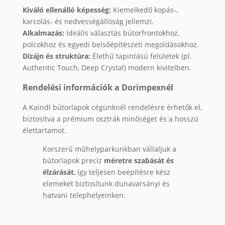
Kiváló ellenálló képesség:
Kiemelkedő kopás-,
karcolás- és nedvességállóság jellemzi.
Alkalmazás:
Ideális választás bútorfrontokhoz,
polcokhoz és egyedi belsőépítészeti megoldásokhoz.
Dizájn és struktúra:
Élethű tapintású felületek (pl.
Authentic Touch, Deep Crystal) modern kivitelben.
Rendelési információk a Dorimpexnél
A Kaindl bútorlapok cégünknél rendelésre érhetők el,
biztosítva a prémium osztrák minőséget és a hosszú
élettartamot.
Korszerű műhelyparkunkban vállaljuk a
bútorlapok precíz
méretre szabását és
élzárását
, így teljesen beépítésre kész
elemeket biztosítunk dunavarsányi és
hatvani telephelyeinken.