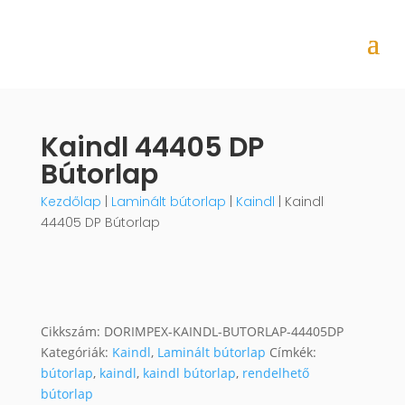
Kaindl 44405 DP
Bútorlap
Kezdőlap
|
Laminált bútorlap
|
Kaindl
| Kaindl
44405 DP Bútorlap
Cikkszám:
DORIMPEX-KAINDL-BUTORLAP-44405DP
Kategóriák:
Kaindl
,
Laminált bútorlap
Címkék:
bútorlap
,
kaindl
,
kaindl bútorlap
,
rendelhető
bútorlap