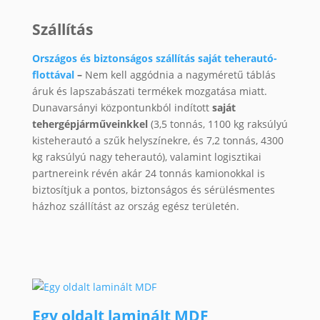
Szállítás
Országos és biztonságos szállítás saját teherautó-
flottával
–
Nem kell aggódnia a nagyméretű táblás
áruk és lapszabászati termékek mozgatása miatt.
Dunavarsányi központunkból indított
saját
tehergépjárműveinkkel
(3,5 tonnás, 1100 kg raksúlyú
kisteherautó a szűk helyszínekre, és 7,2 tonnás, 4300
kg raksúlyú nagy teherautó), valamint logisztikai
partnereink révén akár 24 tonnás kamionokkal is
biztosítjuk a pontos, biztonságos és sérülésmentes
házhoz szállítást az ország egész területén.
Egy oldalt laminált MDF