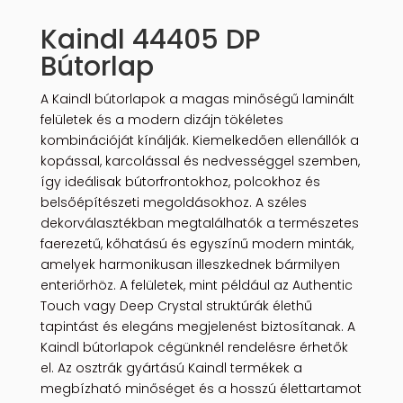
Kaindl 44405 DP
Bútorlap
A Kaindl bútorlapok a magas minőségű laminált
felületek és a modern dizájn tökéletes
kombinációját kínálják. Kiemelkedően ellenállók a
kopással, karcolással és nedvességgel szemben,
így ideálisak bútorfrontokhoz, polcokhoz és
belsőépítészeti megoldásokhoz. A széles
dekorválasztékban megtalálhatók a természetes
faerezetű, kőhatású és egyszínű modern minták,
amelyek harmonikusan illeszkednek bármilyen
enteriőrhöz. A felületek, mint például az Authentic
Touch vagy Deep Crystal struktúrák élethű
tapintást és elegáns megjelenést biztosítanak. A
Kaindl bútorlapok cégünknél rendelésre érhetők
el. Az osztrák gyártású Kaindl termékek a
megbízható minőséget és a hosszú élettartamot