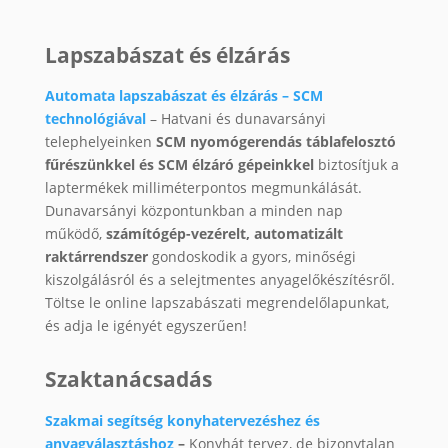
Lapszabászat és élzárás
Automata lapszabászat és élzárás – SCM
technológiával
– Hatvani és dunavarsányi
telephelyeinken
SCM nyomógerendás táblafelosztó
fűrészünkkel és SCM élzáró gépeinkkel
biztosítjuk a
laptermékek milliméterpontos megmunkálását.
Dunavarsányi központunkban a minden nap
működő,
számítógép-vezérelt, automatizált
raktárrendszer
gondoskodik a gyors, minőségi
kiszolgálásról és a selejtmentes anyagelőkészítésről.
Töltse le online lapszabászati megrendelőlapunkat,
és adja le igényét egyszerűen!
Szaktanácsadás
Szakmai segítség konyhatervezéshez és
anyagválasztáshoz
–
Konyhát tervez, de bizonytalan