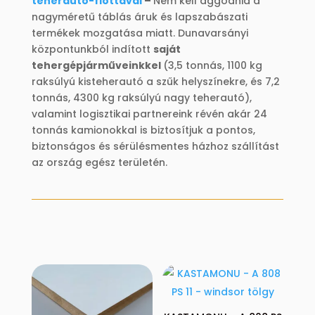
teherautó-flottával
–
Nem kell aggódnia a
nagyméretű táblás áruk és lapszabászati
termékek mozgatása miatt. Dunavarsányi
központunkból indított
saját
tehergépjárműveinkkel
(3,5 tonnás, 1100 kg
raksúlyú kisteherautó a szűk helyszínekre, és 7,2
tonnás, 4300 kg raksúlyú nagy teherautó),
valamint logisztikai partnereink révén akár 24
tonnás kamionokkal is biztosítjuk a pontos,
biztonságos és sérülésmentes házhoz szállítást
az ország egész területén.