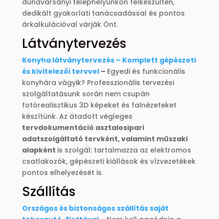
dunavarsányi telephelyünkön felkészülten,
dedikált gyakorlati tanácsadással és pontos
árkalkulációval várják Önt.
Látványtervezés
Konyha látványtervezés – Komplett gépészeti
és kivitelezői tervvel
–
Egyedi és funkcionális
konyhára vágyik? Professzionális tervezési
szolgáltatásunk során nem csupán
fotórealisztikus 3D képeket és falnézeteket
készítünk. Az átadott végleges
tervdokumentáció asztalosipari
adatszolgáltató tervként, valamint műszaki
alapként
is szolgál: tartalmazza az elektromos
csatlakozók, gépészeti kiállások és vízvezetékek
pontos elhelyezését is.
Szállítás
Országos és biztonságos szállítás saját