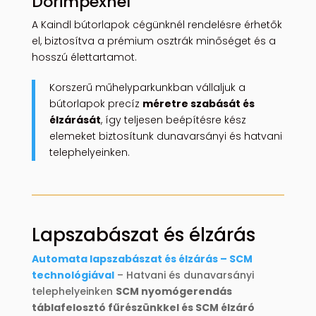
Dorimpexnél
A Kaindl bútorlapok cégünknél rendelésre érhetők
el, biztosítva a prémium osztrák minőséget és a
hosszú élettartamot.
Korszerű műhelyparkunkban vállaljuk a
bútorlapok precíz
méretre szabását és
élzárását
, így teljesen beépítésre kész
elemeket biztosítunk dunavarsányi és hatvani
telephelyeinken.
Lapszabászat és élzárás
Automata lapszabászat és élzárás – SCM
technológiával
– Hatvani és dunavarsányi
telephelyeinken
SCM nyomógerendás
táblafelosztó fűrészünkkel és SCM élzáró