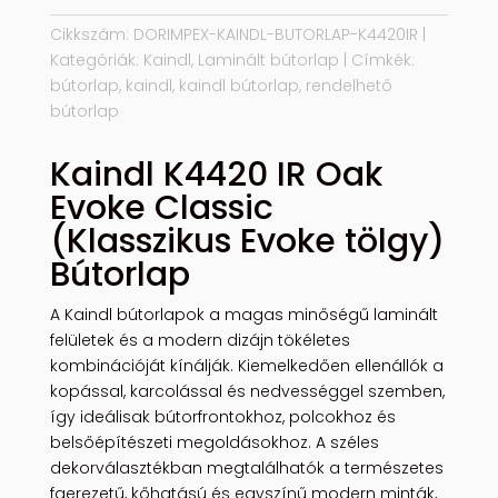
Cikkszám:
DORIMPEX-KAINDL-BUTORLAP-K4420IR
Kategóriák:
Kaindl
,
Laminált bútorlap
Címkék:
bútorlap
,
kaindl
,
kaindl bútorlap
,
rendelhető
bútorlap
Kaindl K4420 IR Oak
Evoke Classic
(Klasszikus Evoke tölgy)
Bútorlap
A Kaindl bútorlapok a magas minőségű laminált
felületek és a modern dizájn tökéletes
kombinációját kínálják. Kiemelkedően ellenállók a
kopással, karcolással és nedvességgel szemben,
így ideálisak bútorfrontokhoz, polcokhoz és
belsőépítészeti megoldásokhoz. A széles
dekorválasztékban megtalálhatók a természetes
faerezetű, kőhatású és egyszínű modern minták,