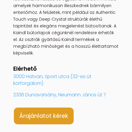
amelyek harmonikusan illeszkednek bármilyen
enteriőrhöz. A felületek, mint például az Authentic
Touch vagy Deep Crystal struktúrák élethű
tapintást és elegáns megjelenést biztosítanak. A
Kaindl bútorlapok cégünknél rendelésre érhetők
el. Az osztrák gyártású Kaindl termékek a
megbízható minőséget és a hosszú élettartamot
képviselik.
Elérhető
3000 Hatvan, Sport utca (32-es út
körforgalom)
2336 Dunavarsány, Neumann János út 7
Árajánlatot kérek