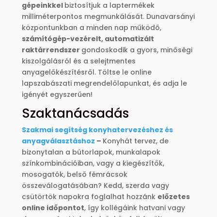
gépeinkkel
biztosítjuk a laptermékek
milliméterpontos megmunkálását. Dunavarsányi
központunkban a minden nap működő,
számítógép-vezérelt, automatizált
raktárrendszer
gondoskodik a gyors, minőségi
kiszolgálásról és a selejtmentes
anyagelőkészítésről. Töltse le online
lapszabászati megrendelőlapunkat, és adja le
igényét egyszerűen!
Szaktanácsadás
Szakmai segítség konyhatervezéshez és
anyagválasztáshoz
–
Konyhát tervez, de
bizonytalan a bútorlapok, munkalapok
színkombinációiban, vagy a kiegészítők,
mosogatók, belső fémrácsok
összeválogatásában? Kedd, szerda vagy
csütörtök napokra foglalhat hozzánk
előzetes
online időpontot
, így kollégáink hatvani vagy